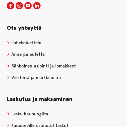
Porin kaupunki Facebookissa
Avautuu uudessa välilehdessä
Porin kaupunki Instagramissa
Avautuu uudessa välilehdessä
Porin kaupunki Youtubessa
Avautuu uudessa välilehdessä
Porin kaupunki LinkedInissa
Avautuu uudessa välilehdessä
Ota yhteyttä
Puhelinluettelo
Anna palautetta
Sähköinen asiointi ja lomakkeet
Viestintä ja markkinointi
Laskutus ja maksaminen
Lasku kaupungilta
Kaupungille osoitetut laskut