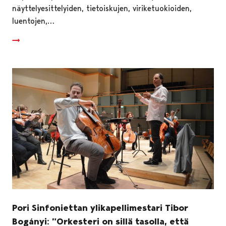
näyttelyesittelyiden, tietoiskujen, viriketuokioiden,
luentojen,…
Pori Sinfoniettan ylikapellimestari Tibor
Bogányi: ”Orkesteri on sillä tasolla, että