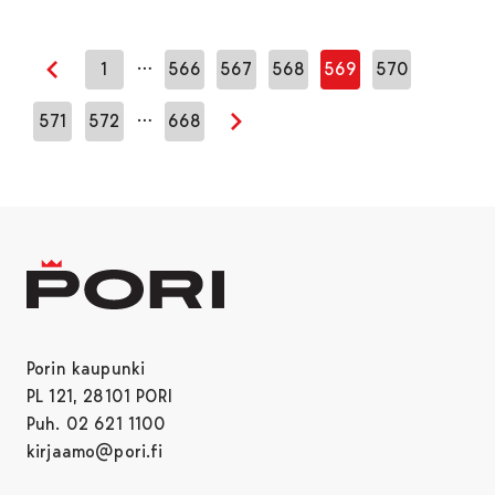
…
1
566
567
568
569
570
Edellinen sivu
…
571
572
668
Seuraava sivu
Porin kaupunki
PL 121, 28101 PORI
Puh. 02 621 1100
kirjaamo@pori.fi