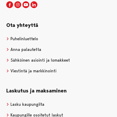
Porin kaupunki Facebookissa
Avautuu uudessa välilehdessä
Porin kaupunki Instagramissa
Avautuu uudessa välilehdessä
Porin kaupunki Youtubessa
Avautuu uudessa välilehdessä
Porin kaupunki LinkedInissa
Avautuu uudessa välilehdessä
Ota yhteyttä
Puhelinluettelo
Anna palautetta
Sähköinen asiointi ja lomakkeet
Viestintä ja markkinointi
Laskutus ja maksaminen
Lasku kaupungilta
Kaupungille osoitetut laskut