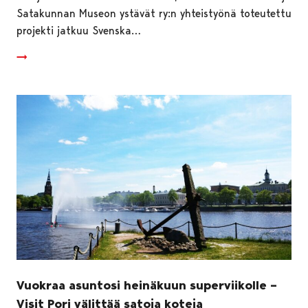
Satakunnan Museon ystävät ry:n yhteistyönä toteutettu
projekti jatkuu Svenska…
Vuokraa asuntosi heinäkuun superviikolle –
Visit Pori välittää satoja koteja