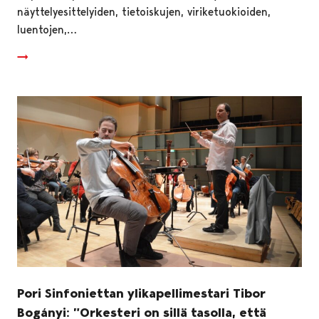
näyttelyesittelyiden, tietoiskujen, viriketuokioiden,
luentojen,…
Pori Sinfoniettan ylikapellimestari Tibor
Bogányi: ”Orkesteri on sillä tasolla, että