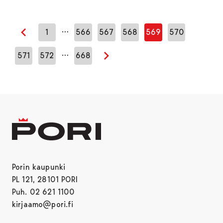
…
1
566
567
568
569
570
Edellinen sivu
…
571
572
668
Seuraava sivu
Porin kaupunki
PL 121, 28101 PORI
Puh. 02 621 1100
kirjaamo@pori.fi