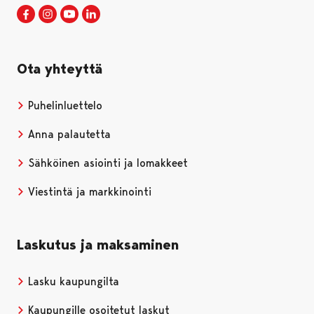
Porin kaupunki Facebookissa
Avautuu uudessa välilehdessä
Porin kaupunki Instagramissa
Avautuu uudessa välilehdessä
Porin kaupunki Youtubessa
Avautuu uudessa välilehdessä
Porin kaupunki LinkedInissa
Avautuu uudessa välilehdessä
Ota yhteyttä
Puhelinluettelo
Anna palautetta
Sähköinen asiointi ja lomakkeet
Viestintä ja markkinointi
Laskutus ja maksaminen
Lasku kaupungilta
Kaupungille osoitetut laskut