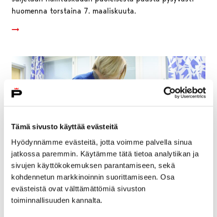
huomenna torstaina 7. maaliskuuta.
Tämä sivusto käyttää evästeitä
Hyödynnämme evästeitä, jotta voimme palvella sinua
jatkossa paremmin. Käytämme tätä tietoa analytiikan ja
sivujen käyttökokemuksen parantamiseen, sekä
kohdennetun markkinoinnin suorittamiseen. Osa
evästeistä ovat välttämättömiä sivuston
Terveyspalveluiden vastaanottotoiminta
toiminnallisuuden kannalta.
menee 12.3. kiinni normaalia aikaisemmin