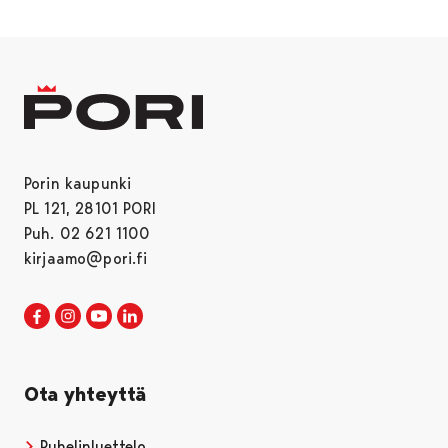
Porin kaupunki
PL 121, 28101 PORI
Puh. 02 621 1100
kirjaamo@pori.fi
Porin kaupunki Facebookissa
Avautuu uudessa välilehdessä
Porin kaupunki Instagramissa
Avautuu uudessa välilehdessä
Porin kaupunki Youtubessa
Avautuu uudessa välilehdessä
Porin kaupunki LinkedInissa
Avautuu uudessa välilehdessä
Ota yhteyttä
Puhelinluettelo