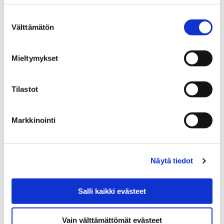
6 maaliskuun, 2019
Suostumuksen
Porin perusturvan potilastietojärjestelmä päivitetään
Välttämätön
valinta
Lifecare ohjelmistoksi tiistaina 12. maaliskuuta.
Päivityksen vuoksi yhteistoiminta-alueen
Mieltymykset
terveyspalveluiden ja suun terveydenhuollon
vastaanottotoiminta päättyy kaikissa toimipisteissä…
Tilastot
Markkinointi
Näytä tiedot
Salli kaikki evästeet
Vain välttämättömät evästeet