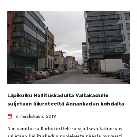
Läpikulku Hallituskadulta Valtakadulle
suljetaan liikenteeltä Annankadun kohdalta
6 maaliskuun, 2019
Niin sanotussa Karhukorttelissa sijaitseva katuosuus
suljetaan Hallituskadun puoleisesta päästä pysyvästi