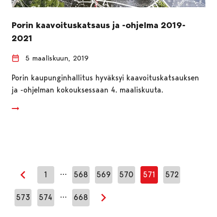
Porin kaavoituskatsaus ja -ohjelma 2019-
2021
5 maaliskuun, 2019
Porin kaupunginhallitus hyväksyi kaavoituskatsauksen
ja -ohjelman kokouksessaan 4. maaliskuuta.
…
1
568
569
570
571
572
Edellinen sivu
…
573
574
668
Seuraava sivu