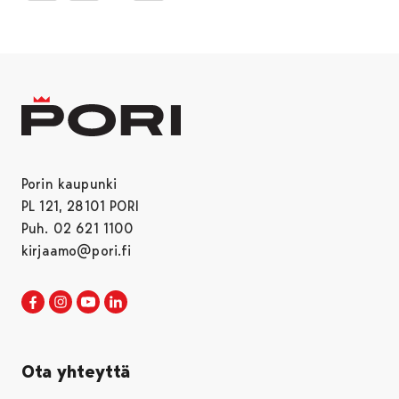
Porin kaupunki
PL 121, 28101 PORI
Puh. 02 621 1100
kirjaamo@pori.fi
Porin kaupunki Facebookissa
Avautuu uudessa välilehdessä
Porin kaupunki Instagramissa
Avautuu uudessa välilehdessä
Porin kaupunki Youtubessa
Avautuu uudessa välilehdessä
Porin kaupunki LinkedInissa
Avautuu uudessa välilehdessä
Ota yhteyttä