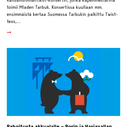
Kansallisromantikot-konsertin, jonka kapellimestarina
toimii Mladen Tarbuk. Konsertissa kuullaan mm.
ensimmäistä kertaa Suomessa Tarbukin palkittu Twist-
teos,…
Rahoitusta akkualalle – Porin ja Harjavallan