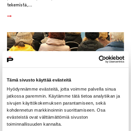
tekemistä,…
Tämä sivusto käyttää evästeitä
Hyödynnämme evästeitä, jotta voimme palvella sinua
jatkossa paremmin. Käytämme tätä tietoa analytiikan ja
sivujen käyttökokemuksen parantamiseen, sekä
kohdennetun markkinoinnin suorittamiseen. Osa
Porissa järjestetään kaikille avoimia
evästeistä ovat välttämättömiä sivuston
somevanhempainiltoja – tavoitteena lisätä
toiminnallisuuden kannalta.
vanhempien tietoisuutta sosiaalisen median