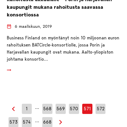
kaupungit mukana rahoitusta saavassa
konsortiossa
6 maaliskuun, 2019
Business Finland on myöntänyt noin 10 miljoonan euron
rahoituksen BATCircle-konsortiolle, jossa Porin ja
Harjavallan kaupungit ovat mukana. Aalto-yliopiston
johtama konsortio…
…
1
568
569
570
571
572
Edellinen sivu
…
573
574
668
Seuraava sivu