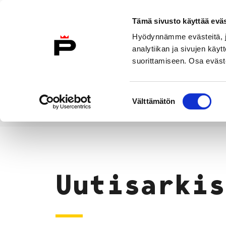
Siirry sisältöön
Tämä sivusto käyttää eväs
Suomeksi
Hyödynnämme evästeitä, jo
Etusivulle
analytiikan ja sivujen kä
suorittamiseen. Osa eväste
Asuminen ja
Kasvatu
ympäristö
koulu
Suostumuksen
Välttämätön
valinta
Uutiset
Etusivu
Uutisarkis