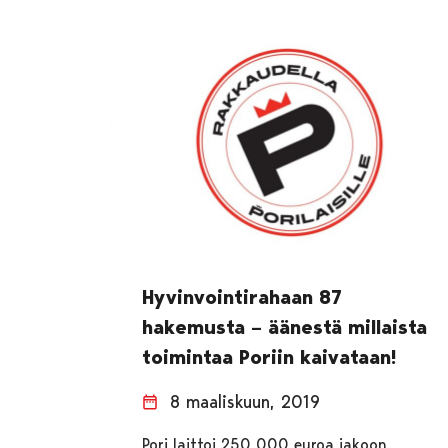
Hyvinvointirahaan 87
hakemusta – äänestä millaista
toimintaa Poriin kaivataan!
8 maaliskuun, 2019
Pori laittoi 250 000 euroa jakoon