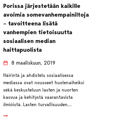
Porissa järjestetään kaikille
avoimia somevanhempainiltoja
– tavoitteena lisätä
vanhempien tietoisuutta
sosiaalisen median
haittapuolista
8 maaliskuun, 2019
Häirintä ja ahdistelu sosiaalisessa
mediassa ovat nousseet huolenaiheiksi
sekä keskusteluun lasten ja nuorten
kasvua ja kehitystä vaarantavista
ilmiöistä. Lasten turvallisuuden…