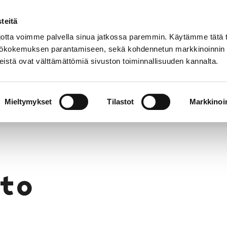
teitä
Puhelinluettelo
Anna palautetta
tta voimme palvella sinua jatkossa paremmin. Käytämme tätä t
yttökokemuksen parantamiseen, sekä kohdennetun markkinoinnin
istä ovat välttämättömiä sivuston toiminnallisuuden kannalta.
s ja
Vapaa-
Hyvinvointi
tus
aika
y
Mieltymykset
Tilastot
Markkinoin
to