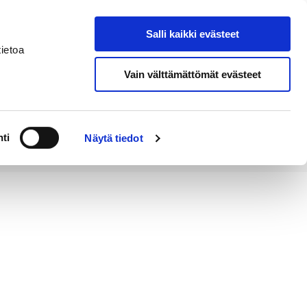
Salli kaikki evästeet
Tapahtumakalenteri
Hae sivustolta
ietoa
Vain välttämättömät evästeet
Työ ja
Kaupunki ja
rittäminen
hallinto
ti
Näytä tiedot