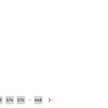
…
3
574
575
668
Seuraava sivu