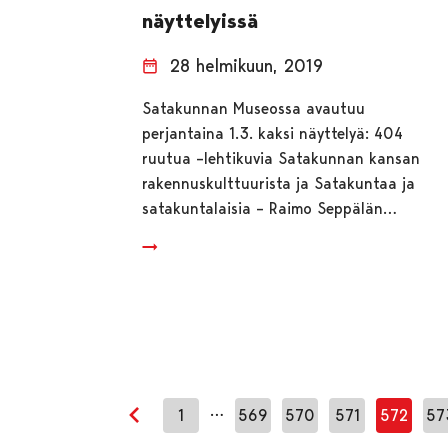
näyttelyissä
28 helmikuun, 2019
Satakunnan Museossa avautuu
perjantaina 1.3. kaksi näyttelyä: 404
ruutua –lehtikuvia Satakunnan kansan
rakennuskulttuurista ja Satakuntaa ja
satakuntalaisia – Raimo Seppälän…
…
1
569
570
571
572
57
Edellinen sivu