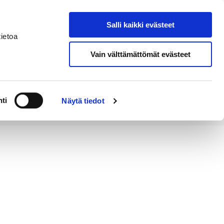
Salli kaikki evästeet
Tapahtumakalenteri
Hae sivustolta
ietoa
Vain välttämättömät evästeet
Työ ja
Kaupunki ja
rittäminen
hallinto
ti
Näytä tiedot