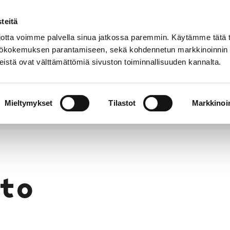
teitä
Puhelinluettelo
Anna palautetta
tta voimme palvella sinua jatkossa paremmin. Käytämme tätä t
yttökokemuksen parantamiseen, sekä kohdennetun markkinoinnin
istä ovat välttämättömiä sivuston toiminnallisuuden kannalta.
s ja
Vapaa-
Hyvinvointi
tus
aika
y
Mieltymykset
Tilastot
Markkinoin
to