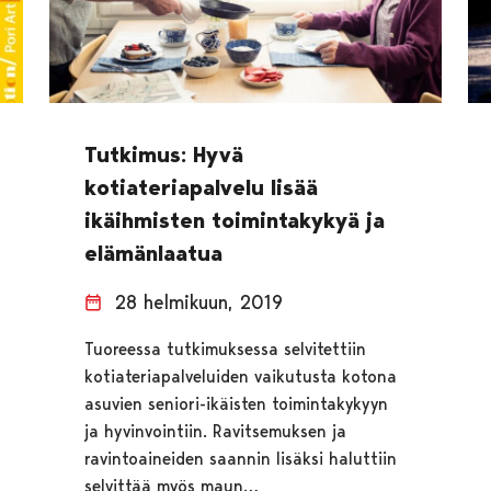
Tutkimus: Hyvä
kotiateriapalvelu lisää
ikäihmisten toimintakykyä ja
elämänlaatua
28 helmikuun, 2019
Tuoreessa tutkimuksessa selvitettiin
kotiateriapalveluiden vaikutusta kotona
asuvien seniori-ikäisten toimintakykyyn
ja hyvinvointiin. Ravitsemuksen ja
ravintoaineiden saannin lisäksi haluttiin
selvittää myös maun…