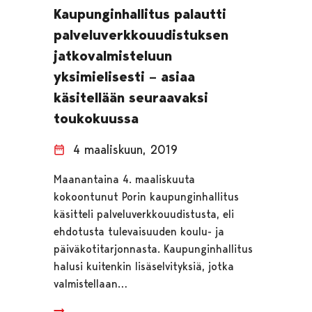
Kaupunginhallitus palautti
palveluverkkouudistuksen
jatkovalmisteluun
yksimielisesti – asiaa
käsitellään seuraavaksi
toukokuussa
4 maaliskuun, 2019
Maanantaina 4. maaliskuuta
kokoontunut Porin kaupunginhallitus
käsitteli palveluverkkouudistusta, eli
ehdotusta tulevaisuuden koulu- ja
päiväkotitarjonnasta. Kaupunginhallitus
halusi kuitenkin lisäselvityksiä, jotka
valmistellaan…