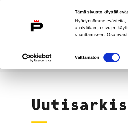
Siirry sisältöön
Tämä sivusto käyttää eväs
Suomeksi
Hyödynnämme evästeitä, jo
Etusivulle
analytiikan ja sivujen kä
suorittamiseen. Osa eväste
Asuminen ja
Kasvatu
ympäristö
koulu
Suostumuksen
Välttämätön
valinta
Uutiset
Etusivu
Uutisarkis