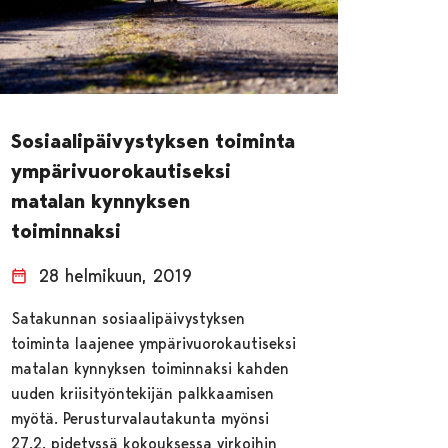
Sosiaalipäivystyksen toiminta
ympärivuorokautiseksi
matalan kynnyksen
toiminnaksi
28 helmikuun, 2019
Satakunnan sosiaalipäivystyksen
toiminta laajenee ympärivuorokautiseksi
matalan kynnyksen toiminnaksi kahden
uuden kriisityöntekijän palkkaamisen
myötä. Perusturvalautakunta myönsi
27.2. pidetyssä kokouksessa virkoihin