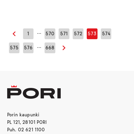
…
1
570
571
572
573
574
Edellinen sivu
…
575
576
668
Seuraava sivu
Porin kaupunki
PL 121, 28101 PORI
Puh. 02 621 1100