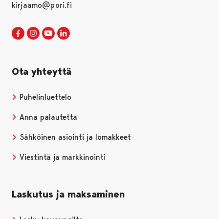
kirjaamo@pori.fi
Porin kaupunki Facebookissa
Avautuu uudessa välilehdessä
Porin kaupunki Instagramissa
Avautuu uudessa välilehdessä
Porin kaupunki Youtubessa
Avautuu uudessa välilehdessä
Porin kaupunki LinkedInissa
Avautuu uudessa välilehdessä
Ota yhteyttä
Puhelinluettelo
Anna palautetta
Sähköinen asiointi ja lomakkeet
Viestintä ja markkinointi
Laskutus ja maksaminen