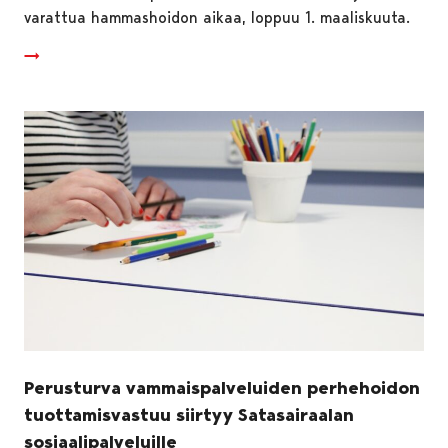
varattua hammashoidon aikaa, loppuu 1. maaliskuuta.
Perusturva vammaispalveluiden perhehoidon
tuottamisvastuu siirtyy Satasairaalan
sosiaalipalveluille