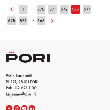
…
1
570
571
572
573
574
Edellinen sivu
…
575
576
668
Seuraava sivu
Porin kaupunki
PL 121, 28101 PORI
Puh. 02 621 1100
kirjaamo@pori.fi
Porin kaupunki Facebookissa
Avautuu uudessa välilehdessä
Porin kaupunki Instagramissa
Avautuu uudessa välilehdessä
Porin kaupunki Youtubessa
Avautuu uudessa välilehdessä
Porin kaupunki LinkedInissa
Avautuu uudessa välilehdessä