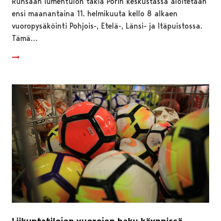
Runsaan lumentulon takia Porin keskustassa aloitetaan
ensi maanantaina 11. helmikuuta kello 8 alkaen
vuoropysäköinti Pohjois-, Etelä-, Länsi- ja Itäpuistossa.
Tämä…
Liikuntatilojen vuorojen haku käynnissä