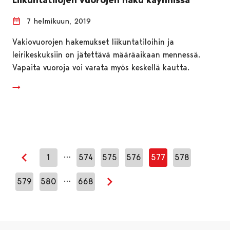
7 helmikuun, 2019
Vakiovuorojen hakemukset liikuntatiloihin ja
leirikeskuksiin on jätettävä määräaikaan mennessä.
Vapaita vuoroja voi varata myös keskellä kautta.
…
1
574
575
576
577
578
Edellinen sivu
…
579
580
668
Seuraava sivu