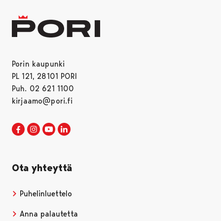
Porin kaupunki
PL 121, 28101 PORI
Puh. 02 621 1100
kirjaamo@pori.fi
Porin kaupunki Facebookissa
Avautuu uudessa välilehdessä
Porin kaupunki Instagramissa
Avautuu uudessa välilehdessä
Porin kaupunki Youtubessa
Avautuu uudessa välilehdessä
Porin kaupunki LinkedInissa
Avautuu uudessa välilehdessä
Ota yhteyttä
Puhelinluettelo
Anna palautetta