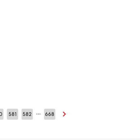
…
0
581
582
668
Seuraava sivu