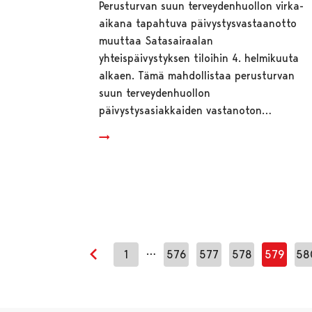
Perusturvan suun terveydenhuollon virka-
aikana tapahtuva päivystysvastaanotto
muuttaa Satasairaalan
yhteispäivystyksen tiloihin 4. helmikuuta
alkaen. Tämä mahdollistaa perusturvan
suun terveydenhuollon
päivystysasiakkaiden vastanoton…
…
1
576
577
578
579
58
Edellinen sivu