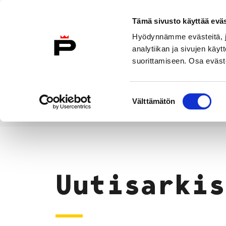
Siirry sisältöön
Tämä sivusto käyttää eväs
Suomeksi
Hyödynnämme evästeitä, jo
Etusivulle
analytiikan ja sivujen kä
suorittamiseen. Osa eväste
Asuminen ja
Kasvatu
ympäristö
koulu
Suostumuksen
Välttämätön
valinta
Uutiset
Etusivu
Uutisarkis