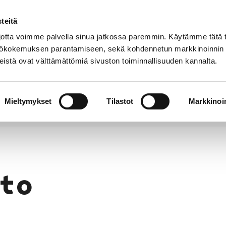
teitä
Puhelinluettelo
Anna palautetta
tta voimme palvella sinua jatkossa paremmin. Käytämme tätä t
yttökokemuksen parantamiseen, sekä kohdennetun markkinoinnin
istä ovat välttämättömiä sivuston toiminnallisuuden kannalta.
s ja
Vapaa-
Hyvinvointi
tus
aika
y
Mieltymykset
Tilastot
Markkinoin
to