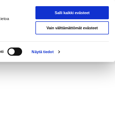
Salli kaikki evästeet
Tapahtumakalenteri
Hae sivustolta
ietoa
Vain välttämättömät evästeet
Työ ja
Kaupunki ja
rittäminen
hallinto
ti
Näytä tiedot