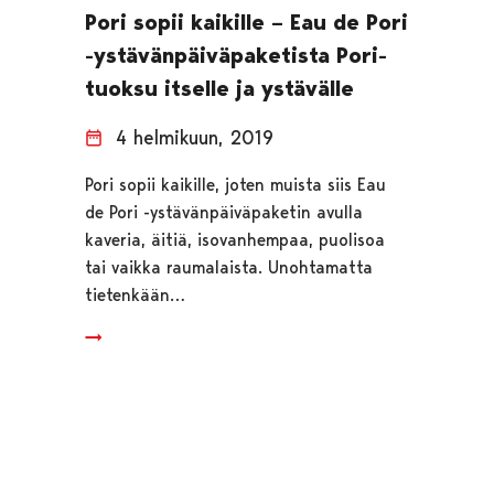
Pori sopii kaikille – Eau de Pori
-ystävänpäiväpaketista Pori-
tuoksu itselle ja ystävälle
4 helmikuun, 2019
Pori sopii kaikille, joten muista siis Eau
de Pori -ystävänpäiväpaketin avulla
kaveria, äitiä, isovanhempaa, puolisoa
tai vaikka raumalaista. Unohtamatta
tietenkään…