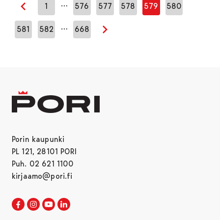
…
1
576
577
578
579
580
Edellinen sivu
…
581
582
668
Seuraava sivu
Porin kaupunki
PL 121, 28101 PORI
Puh. 02 621 1100
kirjaamo@pori.fi
Porin kaupunki Facebookissa
Avautuu uudessa välilehdessä
Porin kaupunki Instagramissa
Avautuu uudessa välilehdessä
Porin kaupunki Youtubessa
Avautuu uudessa välilehdessä
Porin kaupunki LinkedInissa
Avautuu uudessa välilehdessä