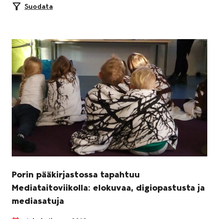
Suodata
Porin pääkirjastossa tapahtuu
Mediataitoviikolla: elokuvaa, digiopastusta ja
mediasatuja