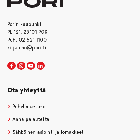
Porin kaupunki
PL 121, 28101 PORI
Puh. 02 621 1100
kirjaamo@pori.fi
Porin kaupunki Facebookissa
Avautuu uudessa välilehdessä
Porin kaupunki Instagramissa
Avautuu uudessa välilehdessä
Porin kaupunki Youtubessa
Avautuu uudessa välilehdessä
Porin kaupunki LinkedInissa
Avautuu uudessa välilehdessä
Ota yhteyttä
Puhelinluettelo
Anna palautetta
Sähköinen asiointi ja lomakkeet