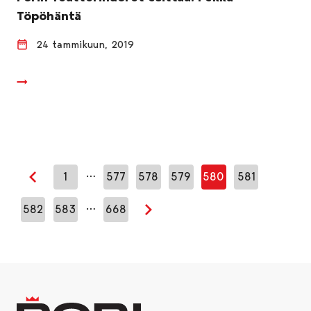
Töpöhäntä
24 tammikuun, 2019
…
1
577
578
579
580
581
Edellinen sivu
…
582
583
668
Seuraava sivu