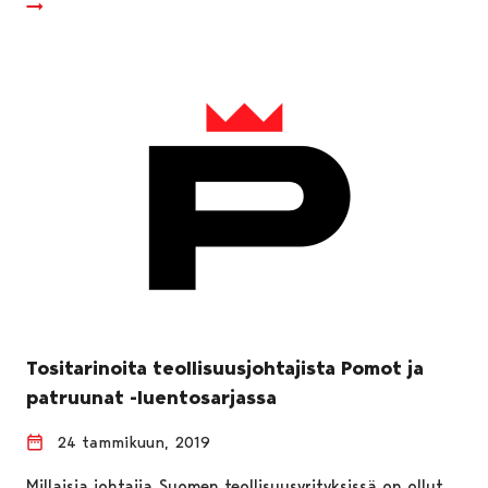
Tositarinoita teollisuusjohtajista Pomot ja
patruunat -luentosarjassa
24 tammikuun, 2019
Millaisia johtajia Suomen teollisuusyrityksissä on ollut