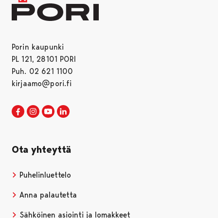
Porin kaupunki
PL 121, 28101 PORI
Puh. 02 621 1100
kirjaamo@pori.fi
Porin kaupunki Facebookissa
Avautuu uudessa välilehdessä
Porin kaupunki Instagramissa
Avautuu uudessa välilehdessä
Porin kaupunki Youtubessa
Avautuu uudessa välilehdessä
Porin kaupunki LinkedInissa
Avautuu uudessa välilehdessä
Ota yhteyttä
Puhelinluettelo
Anna palautetta
Sähköinen asiointi ja lomakkeet