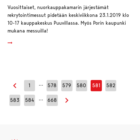
Vuosittaiset, nuorkauppakamarin järjestämät
rekrytointimessut pidetään keskiviikkona 23.1.2019 klo
10-17 kauppakeskus Puuvillassa. Myös Porin kaupunki
mukana messuilla!
…
1
578
579
580
581
582
Edellinen sivu
…
583
584
668
Seuraava sivu