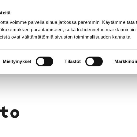
teitä
Puhelinluettelo
Anna palautetta
tta voimme palvella sinua jatkossa paremmin. Käytämme tätä t
yttökokemuksen parantamiseen, sekä kohdennetun markkinoinnin
istä ovat välttämättömiä sivuston toiminnallisuuden kannalta.
s ja
Vapaa-
Hyvinvointi
tus
aika
y
Mieltymykset
Tilastot
Markkinoin
to