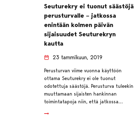
Seuturekry ei tuonut säästöjä
perusturvalle – jatkossa
enintään kolmen päivän
sijaisuudet Seuturekryn
kautta
23 tammikuun, 2019
Perusturvan viime vuonna käyttöön
ottama Seuturekry ei ole tuonut
odotettuja säästöjä. Perusturva tuleekin
muuttamaan sijaisten hankinnan
toimintatapoja niin, että jatkossa…