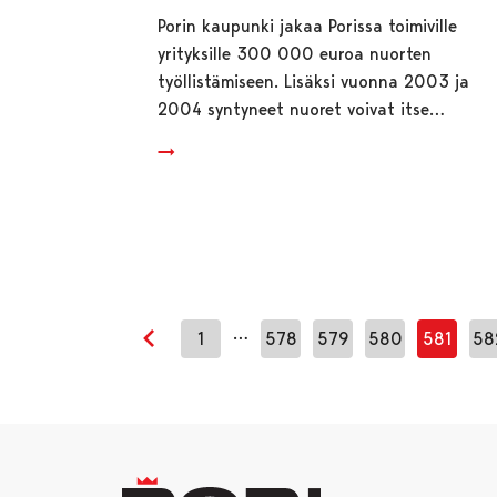
Porin kaupunki jakaa Porissa toimiville
yrityksille 300 000 euroa nuorten
työllistämiseen. Lisäksi vuonna 2003 ja
2004 syntyneet nuoret voivat itse…
…
1
578
579
580
581
58
Edellinen sivu