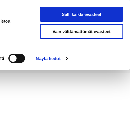
Salli kaikki evästeet
Tapahtumakalenteri
Hae sivustolta
ietoa
Vain välttämättömät evästeet
Työ ja
Kaupunki ja
rittäminen
hallinto
ti
Näytä tiedot