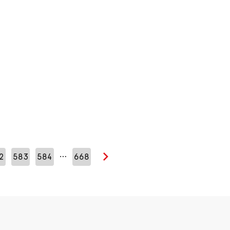
…
2
583
584
668
Seuraava sivu