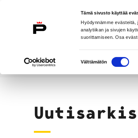
Siirry sisältöön
Tämä sivusto käyttää eväs
Suomeksi
Hyödynnämme evästeitä, jo
Etusivulle
analytiikan ja sivujen kä
suorittamiseen. Osa eväste
Asuminen ja
Kasvatu
ympäristö
koulu
Suostumuksen
Välttämätön
valinta
Uutiset
Etusivu
Uutisarkis