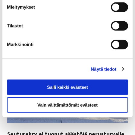
Mieltymykset
Beethovenista -konserttisarjan ensimmäisen osan
Zemtsov & Viola, jonka kapellimestarina ja
alttoviulistina toimii Alexander Zemtsov.
Tilastot
Markkinointi
Näytä tiedot
Salli kaikki evästeet
Vain välttämättömät evästeet
Seuturekry ei tuonut säästöjä perusturvalle