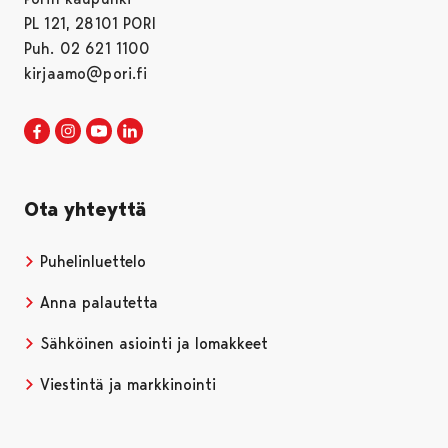
PL 121, 28101 PORI
Puh. 02 621 1100
kirjaamo@pori.fi
Porin kaupunki Facebookissa
Avautuu uudessa välilehdessä
Porin kaupunki Instagramissa
Avautuu uudessa välilehdessä
Porin kaupunki Youtubessa
Avautuu uudessa välilehdessä
Porin kaupunki LinkedInissa
Avautuu uudessa välilehdessä
Ota yhteyttä
Puhelinluettelo
Anna palautetta
Sähköinen asiointi ja lomakkeet
Viestintä ja markkinointi