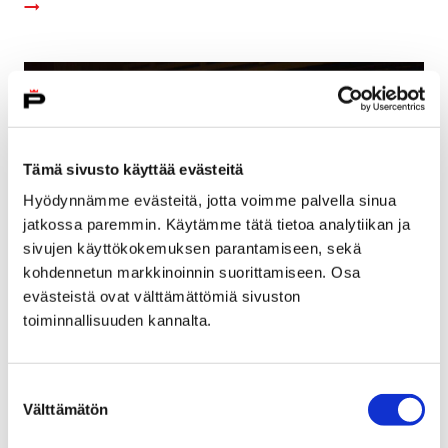
Tämä sivusto käyttää evästeitä
Hyödynnämme evästeitä, jotta voimme palvella sinua
jatkossa paremmin. Käytämme tätä tietoa analytiikan ja
sivujen käyttökokemuksen parantamiseen, sekä
kohdennetun markkinoinnin suorittamiseen. Osa
evästeistä ovat välttämättömiä sivuston
toiminnallisuuden kannalta.
Huippualttoviulisti Alexander Zemtsov tällä
viikolla Pori Sinfoniettan vieraana
Suostumuksen
23 tammikuun, 2019
Välttämätön
valinta
Torstaina kuulemme kaksiosaisen Energiaa