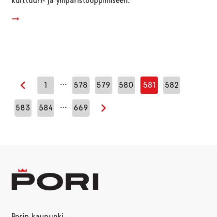
kulttuuri- ja ympäristöoppimiseen.
…
1
578
579
580
581
582
Edellinen sivu
…
583
584
669
Seuraava sivu
Porin kaupunki