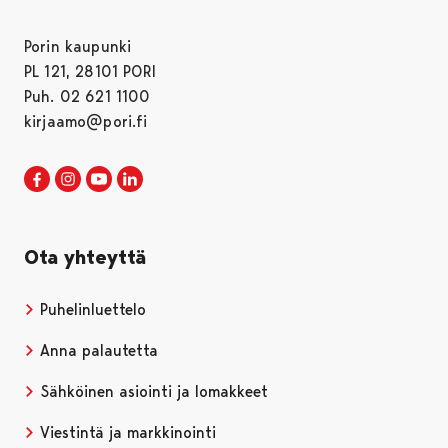
Porin kaupunki
PL 121, 28101 PORI
Puh. 02 621 1100
kirjaamo@pori.fi
Porin kaupunki Facebookissa
Avautuu uudessa välilehdessä
Porin kaupunki Instagramissa
Avautuu uudessa välilehdessä
Porin kaupunki Youtubessa
Avautuu uudessa välilehdessä
Porin kaupunki LinkedInissa
Avautuu uudessa välilehdessä
Ota yhteyttä
Puhelinluettelo
Anna palautetta
Sähköinen asiointi ja lomakkeet
Viestintä ja markkinointi