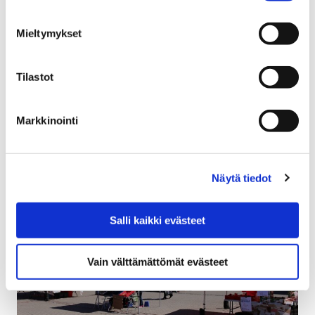
21 tammikuun, 2019
Mieltymykset
Museon rakennusperintöinventointeja ja selvityksiä sekä
muita tietovarantoja tarvitaan jatkuvasti maankäytön
suunnittelussa, rakentamisen ohjauksessa,
Tilastot
rakennussuojelussa, korjausrakentamisessa ja muussa
kulttuuriympäristön hoidossa. Aineistot…
Markkinointi
Näytä tiedot
Salli kaikki evästeet
Vain välttämättömät evästeet