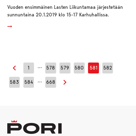
Vuoden ensimmäinen Lasten Liikuntamaa järjestetään
sunnuntaina 20.1.2019 klo 15-17 Karhuhallissa.
…
1
578
579
580
581
582
Edellinen sivu
…
583
584
668
Seuraava sivu