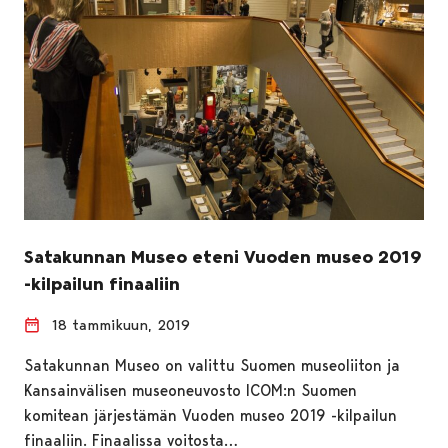
Satakunnan Museo eteni Vuoden museo 2019
-kilpailun finaaliin
18 tammikuun, 2019
Satakunnan Museo on valittu Suomen museoliiton ja
Kansainvälisen museoneuvosto ICOM:n Suomen
komitean järjestämän Vuoden museo 2019 -kilpailun
finaaliin. Finaalissa voitosta…