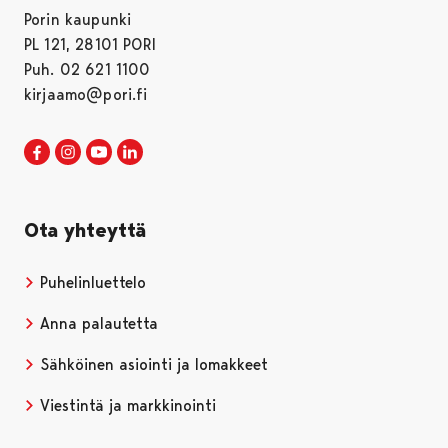
Porin kaupunki
PL 121, 28101 PORI
Puh. 02 621 1100
kirjaamo@pori.fi
Porin kaupunki Facebookissa
Avautuu uudessa välilehdessä
Porin kaupunki Instagramissa
Avautuu uudessa välilehdessä
Porin kaupunki Youtubessa
Avautuu uudessa välilehdessä
Porin kaupunki LinkedInissa
Avautuu uudessa välilehdessä
Ota yhteyttä
Puhelinluettelo
Anna palautetta
Sähköinen asiointi ja lomakkeet
Viestintä ja markkinointi