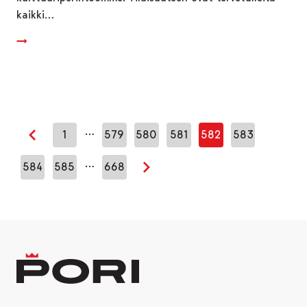
kaikki…
…
1
579
580
581
582
583
Edellinen sivu
…
584
585
668
Seuraava sivu