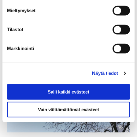
Kaupunki saa talvisin paljon yhteydenottoja kaduille ja
Mieltymykset
puistoihin auratuista lumikasoista, jotka saattavat
pahimmassa tapauksessa haitata liikennettä ja
Tilastot
rajoittaa esimerkiksi pysäköintimahdollisuuksia.…
Markkinointi
Näytä tiedot
Salli kaikki evästeet
Vain välttämättömät evästeet