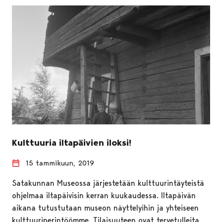
Kulttuuria iltapäivien iloksi!
15 tammikuun, 2019
Satakunnan Museossa järjestetään kulttuurintäyteistä
ohjelmaa iltapäivisin kerran kuukaudessa. Iltapäivän
aikana tutustutaan museon näyttelyihin ja yhteiseen
kulttuuriperintöömme. Tilaisuuteen ovat tervetulleita