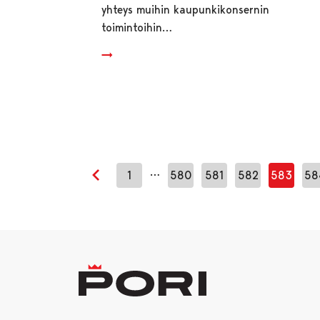
yhteys muihin kaupunkikonsernin
toimintoihin…
…
1
580
581
582
583
58
Edellinen sivu