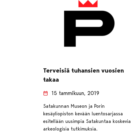
Terveisiä tuhansien vuosien
takaa
15 tammikuun, 2019
Satakunnan Museon ja Porin
kesäyliopiston kevään luentosarjassa
esitellään uusimpia Satakuntaa koskevia
arkeologisia tutkimuksia.