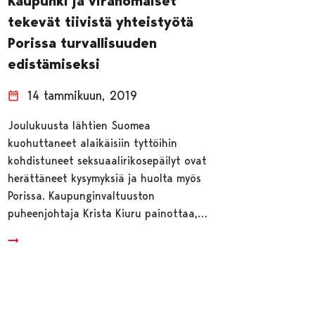
Kaupunki ja viranomaiset
tekevät tiivistä yhteistyötä
Porissa turvallisuuden
edistämiseksi
14 tammikuun, 2019
Joulukuusta lähtien Suomea
kuohuttaneet alaikäisiin tyttöihin
kohdistuneet seksuaalirikosepäilyt ovat
herättäneet kysymyksiä ja huolta myös
Porissa. Kaupunginvaltuuston
puheenjohtaja Krista Kiuru painottaa,…