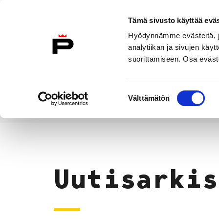
Siirry sisältöön
Tämä sivusto käyttää eväs
Suomeksi
Hyödynnämme evästeitä, jo
Etusivulle
analytiikan ja sivujen kä
suorittamiseen. Osa eväste
Asuminen ja
Kasvatu
ympäristö
koulu
Suostumuksen
Välttämätön
valinta
Uutiset
Etusivu
Uutisarkis