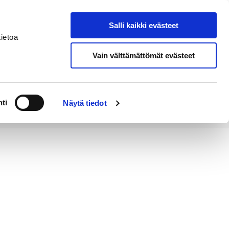
Salli kaikki evästeet
Tapahtumakalenteri
Hae sivustolta
ietoa
Vain välttämättömät evästeet
Työ ja
Kaupunki ja
rittäminen
hallinto
ti
Näytä tiedot