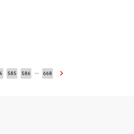
…
4
585
586
668
Seuraava sivu