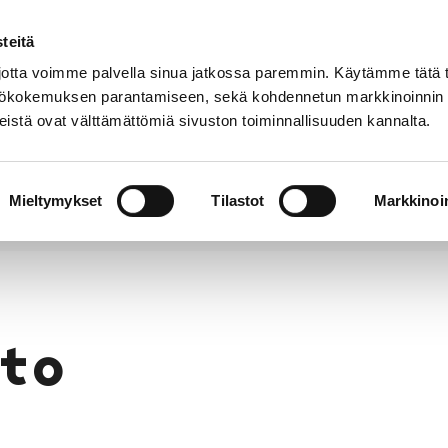
teitä
Puhelinluettelo
Anna palautetta
tta voimme palvella sinua jatkossa paremmin. Käytämme tätä t
yttökokemuksen parantamiseen, sekä kohdennetun markkinoinnin
istä ovat välttämättömiä sivuston toiminnallisuuden kannalta.
s ja
Vapaa-
Hyvinvointi
tus
aika
y
Mieltymykset
Tilastot
Markkinoin
to