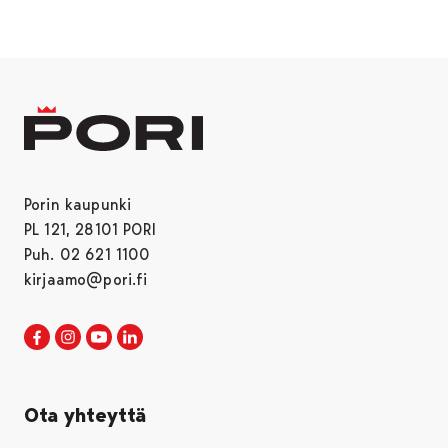
Porin kaupunki
PL 121, 28101 PORI
Puh. 02 621 1100
kirjaamo@pori.fi
Porin kaupunki Facebookissa
Avautuu uudessa välilehdessä
Porin kaupunki Instagramissa
Avautuu uudessa välilehdessä
Porin kaupunki Youtubessa
Avautuu uudessa välilehdessä
Porin kaupunki LinkedInissa
Avautuu uudessa välilehdessä
Ota yhteyttä