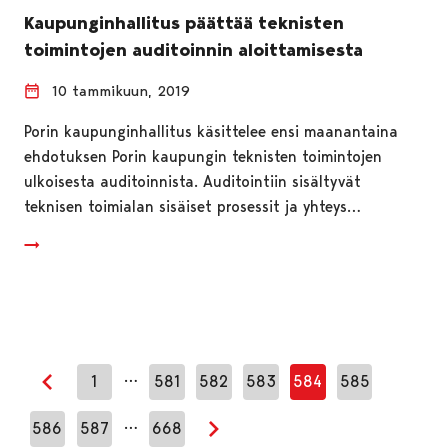
Kaupunginhallitus päättää teknisten
toimintojen auditoinnin aloittamisesta
10 tammikuun, 2019
Porin kaupunginhallitus käsittelee ensi maanantaina
ehdotuksen Porin kaupungin teknisten toimintojen
ulkoisesta auditoinnista. Auditointiin sisältyvät
teknisen toimialan sisäiset prosessit ja yhteys…
…
1
581
582
583
584
585
Edellinen sivu
…
586
587
668
Seuraava sivu