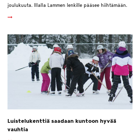
joulukuuta. Illalla Lammen lenkille pääsee hiihtämään.
Luistelukenttiä saadaan kuntoon hyvää
vauhtia