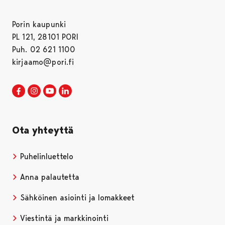
Porin kaupunki
PL 121, 28101 PORI
Puh. 02 621 1100
kirjaamo@pori.fi
Porin kaupunki Facebookissa
Avautuu uudessa välilehdessä
Porin kaupunki Instagramissa
Avautuu uudessa välilehdessä
Porin kaupunki Youtubessa
Avautuu uudessa välilehdessä
Porin kaupunki LinkedInissa
Avautuu uudessa välilehdessä
Ota yhteyttä
Puhelinluettelo
Anna palautetta
Sähköinen asiointi ja lomakkeet
Viestintä ja markkinointi