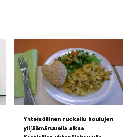
Yhteisöllinen ruokailu koulujen
ylijäämäruualla alkaa