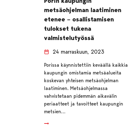
Porin kaupungin
metsäohjelman laatiminen
etenee – osallistamisen
tulokset tukena
valmistelutyössä
24 marraskuun, 2023
Porissa käynnistettiin keväällä kaikkia
kaupungin omistamia metsäalueita
koskevan yhteisen metsäohjelman
laatiminen. Metsäohjelmassa
vahvistetaan pidemmän aikavälin
periaatteet ja tavoitteet kaupungin
metsien…