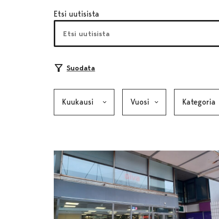
Etsi uutisista
Suodata
Kuukausi, valinta lähettää lomakkeen
Vuosi, valinta lähettää lom
Kategoria, v