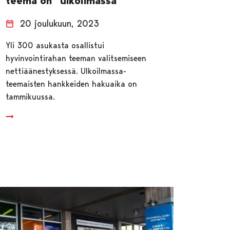
teema on ”ulkoilmassa”
20 joulukuun, 2023
Yli 300 asukasta osallistui
hyvinvointirahan teeman valitsemiseen
nettiäänestyksessä. Ulkoilmassa-
teemaisten hankkeiden hakuaika on
tammikuussa.