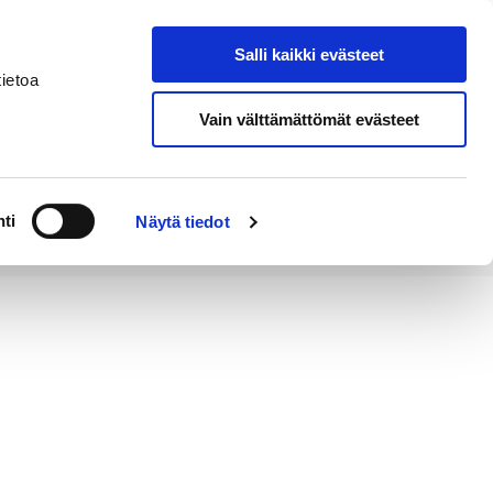
Salli kaikki evästeet
Tapahtumakalenteri
Hae sivustolta
ietoa
Vain välttämättömät evästeet
Työ ja
Kaupunki ja
rittäminen
hallinto
ti
Näytä tiedot