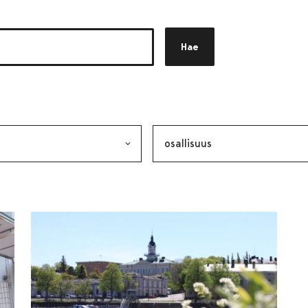
Hae
akkeen
alinta lähettää lomakkeen
Avainsana, valinta lähettää lo