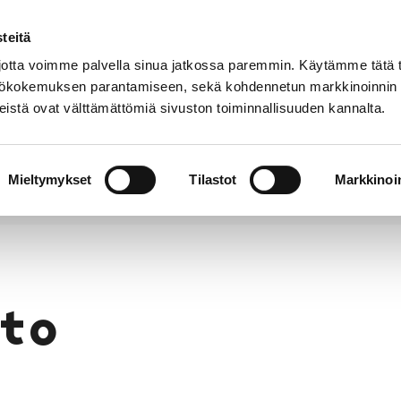
teitä
Puhelinluettelo
Anna palautetta
tta voimme palvella sinua jatkossa paremmin. Käytämme tätä t
yttökokemuksen parantamiseen, sekä kohdennetun markkinoinnin
istä ovat välttämättömiä sivuston toiminnallisuuden kannalta.
s ja
Vapaa-
Hyvinvointi
tus
aika
y
Mieltymykset
Tilastot
Markkinoin
to