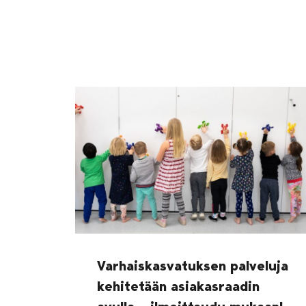
Varhaiskasvatuksen palveluja
kehitetään asiakasraadin