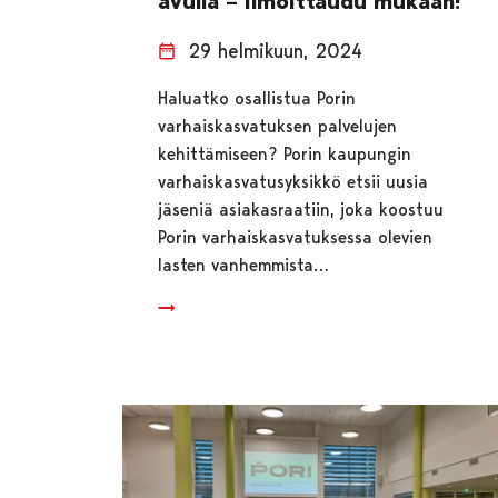
avulla – ilmoittaudu mukaan!
29 helmikuun, 2024
Haluatko osallistua Porin
varhaiskasvatuksen palvelujen
kehittämiseen? Porin kaupungin
varhaiskasvatusyksikkö etsii uusia
jäseniä asiakasraatiin, joka koostuu
Porin varhaiskasvatuksessa olevien
lasten vanhemmista…