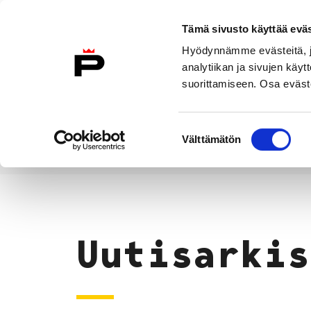
Siirry sisältöön
Tämä sivusto käyttää eväs
Suomeksi
Hyödynnämme evästeitä, jo
Etusivulle
analytiikan ja sivujen kä
suorittamiseen. Osa eväste
Asuminen ja
Kasvatu
ympäristö
koulu
Suostumuksen
Välttämätön
valinta
Uutiset
Etusivu
Uutisarkis