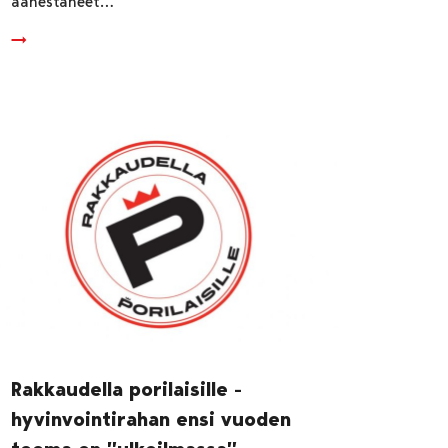
äänestäneet…
Rakkaudella porilaisille -
hyvinvointirahan ensi vuoden