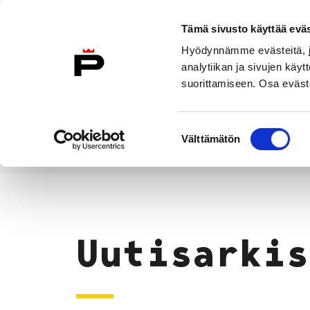
Siirry sisältöön
Tämä sivusto käyttää eväs
Suomeksi
Hyödynnämme evästeitä, jo
Etusivulle
analytiikan ja sivujen kä
suorittamiseen. Osa eväste
Asuminen ja
Kasvatu
ympäristö
koulu
Suostumuksen
Välttämätön
valinta
Uutiset
Etusivu
Uutisarkis