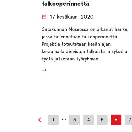
talkooperinnettä
17 kesäkuun, 2020
Satakunnan Museossa on alkanut hanke,
jossa tallennetaan talkooperinnettä.
Projektia toteutetaan kesän ajan
keräämällä aineistoa talkoista ja syksyllä
työtä jatketaan työryhmän…
…
1
3
4
5
6
7
Edellinen sivu