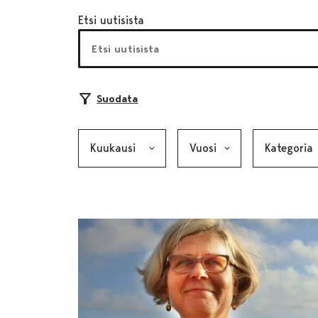
Etsi uutisista
Suodata
Kuukausi, valinta lähettää lomakkeen
Vuosi, valinta lähettää lom
Kategoria, v