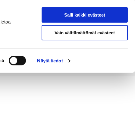
Salli kaikki evästeet
Tapahtumakalenteri
Hae sivustolta
ietoa
Vain välttämättömät evästeet
Työ ja
Kaupunki ja
rittäminen
hallinto
ti
Näytä tiedot