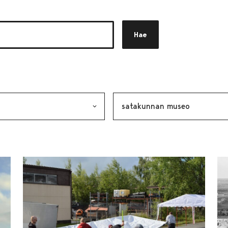
Hae
akkeen
alinta lähettää lomakkeen
Avainsana, valinta lähettää lo