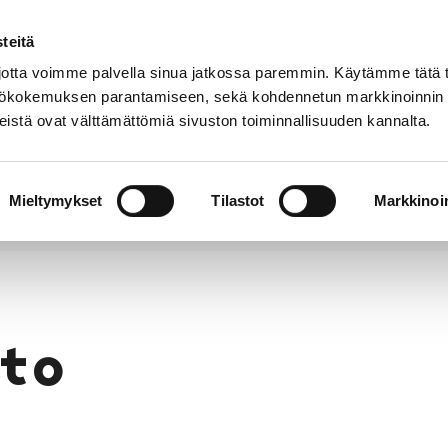
teitä
Puhelinluettelo
Anna palautetta
tta voimme palvella sinua jatkossa paremmin. Käytämme tätä t
yttökokemuksen parantamiseen, sekä kohdennetun markkinoinnin
istä ovat välttämättömiä sivuston toiminnallisuuden kannalta.
s ja
Vapaa-
Hyvinvointi
tus
aika
y
Mieltymykset
Tilastot
Markkinoin
to