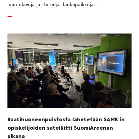
luontolavoja ja -torneja, taukopaikkoja…
Raatihuoneenpuistosta lähetetään SAMK:in
opiskelijoiden satelliitti SuomiAreenan
aikana