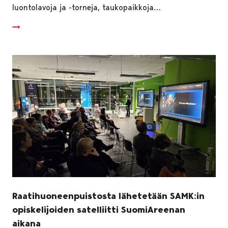
luontolavoja ja -torneja, taukopaikkoja…
Raatihuoneenpuistosta lähetetään SAMK:in
opiskelijoiden satelliitti SuomiAreenan
aikana