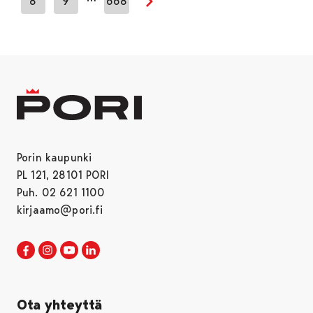
8
9
668
Seuraava sivu
Porin kaupunki
PL 121, 28101 PORI
Puh. 02 621 1100
kirjaamo@pori.fi
Porin kaupunki Facebookissa
Avautuu uudessa välilehdessä
Porin kaupunki Instagramissa
Avautuu uudessa välilehdessä
Porin kaupunki Youtubessa
Avautuu uudessa välilehdessä
Porin kaupunki LinkedInissa
Avautuu uudessa välilehdessä
Ota yhteyttä