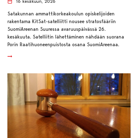
16 kesäkuun, 2026
Satakunnan ammattikorkeakoulun opiskelijoiden
rakentama KitSat-satelliitti nousee stratosfääriin
SuomiAreenan Suuressa avaruuspäivässä 26.
kesäkuuta. Satelliitin lähettäminen nähdään suorana
Porin Raatihuoneenpuistosta osana SuomiAreenaa.