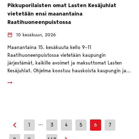
Pikkuporilaisten omat Lasten Kesäjuhlat
vietetään ensi maanantaina
Raatihuoneenpuistossa
10 kesäkuun, 2026
Maanantaina 15. kesäkuuta kello 9–11
Raatihuoneenpuistossa vietetään kaupungin
järjestämät, kaikille avoimet ja maksuttomat Lasten
Kesäjuhlat. Ohjelma koostuu hauskoista kaupungin ja…
…
1
3
4
5
6
7
Edellinen sivu
…