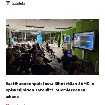
Suodata
Raatihuoneenpuistosta lähetetään SAMK:in
opiskelijoiden satelliitti SuomiAreenan
aikana