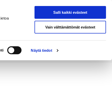
Salli kaikki evästeet
Tapahtumakalenteri
Hae sivustolta
ietoa
Vain välttämättömät evästeet
Työ ja
Kaupunki ja
rittäminen
hallinto
ti
Näytä tiedot