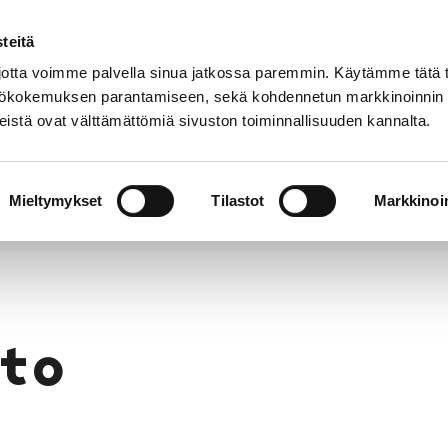
teitä
Puhelinluettelo
Anna palautetta
tta voimme palvella sinua jatkossa paremmin. Käytämme tätä t
yttökokemuksen parantamiseen, sekä kohdennetun markkinoinnin
istä ovat välttämättömiä sivuston toiminnallisuuden kannalta.
s ja
Vapaa-
Hyvinvointi
tus
aika
y
Mieltymykset
Tilastot
Markkinoin
to