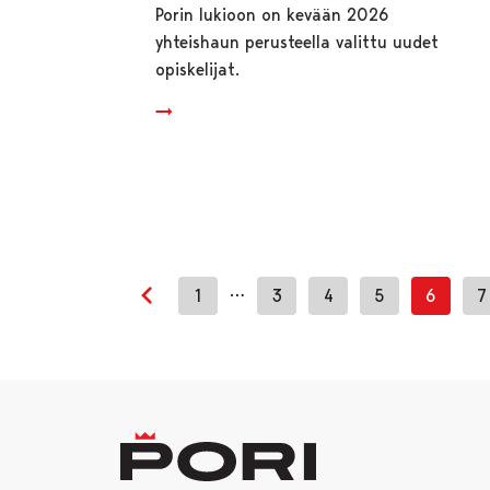
Porin lukioon on kevään 2026
yhteishaun perusteella valittu uudet
opiskelijat.
…
1
3
4
5
6
7
Edellinen sivu