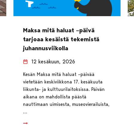
Maksa mitä haluat –päivä
tarjoaa kesäistä tekemistä
juhannusviikolla
12 kesäkuun, 2026
Kesän Maksa mitä haluat –päivää
vietetään keskiviikkona 17. kesäkuuta
liikunta- ja kulttuurilaitoksissa. Päivän
aikana on mahdollista päästä
nauttimaan uimisesta, museovierailuista,
…