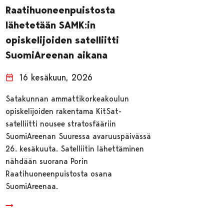
Raatihuoneenpuistosta
lähetetään SAMK:in
opiskelijoiden satelliitti
SuomiAreenan aikana
16 kesäkuun, 2026
Satakunnan ammattikorkeakoulun
opiskelijoiden rakentama KitSat-
satelliitti nousee stratosfääriin
SuomiAreenan Suuressa avaruuspäivässä
26. kesäkuuta. Satelliitin lähettäminen
nähdään suorana Porin
Raatihuoneenpuistosta osana
SuomiAreenaa.