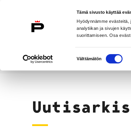
Siirry sisältöön
Tämä sivusto käyttää eväs
Suomeksi
Hyödynnämme evästeitä, jo
Etusivulle
analytiikan ja sivujen kä
suorittamiseen. Osa eväste
Asuminen ja
Kasvatu
ympäristö
koulu
Suostumuksen
Välttämätön
valinta
Uutiset
Etusivu
Uutisarkis