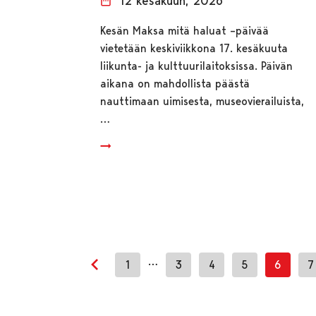
12 kesäkuun, 2026
Kesän Maksa mitä haluat –päivää
vietetään keskiviikkona 17. kesäkuuta
liikunta- ja kulttuurilaitoksissa. Päivän
aikana on mahdollista päästä
nauttimaan uimisesta, museovierailuista,
…
…
1
3
4
5
6
7
Edellinen sivu