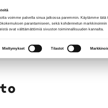
teitä
Puhelinluettelo
Anna palautetta
tta voimme palvella sinua jatkossa paremmin. Käytämme tätä t
yttökokemuksen parantamiseen, sekä kohdennetun markkinoinnin
istä ovat välttämättömiä sivuston toiminnallisuuden kannalta.
s ja
Vapaa-
Hyvinvointi
tus
aika
y
Mieltymykset
Tilastot
Markkinoin
to