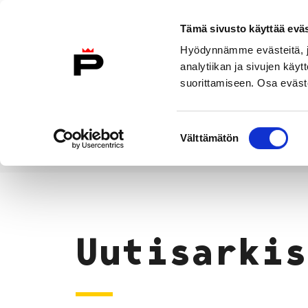
Siirry sisältöön
Tämä sivusto käyttää eväs
Suomeksi
Hyödynnämme evästeitä, jo
Etusivulle
analytiikan ja sivujen kä
suorittamiseen. Osa eväste
Asuminen ja
Kasvatu
ympäristö
koulu
Suostumuksen
Välttämätön
valinta
Uutiset
Etusivu
Uutisarkis