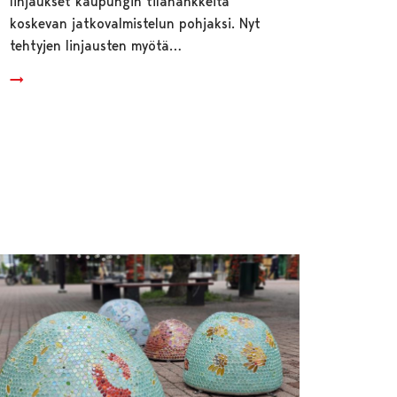
linjaukset kaupungin tilahankkeita
koskevan jatkovalmistelun pohjaksi. Nyt
tehtyjen linjausten myötä…