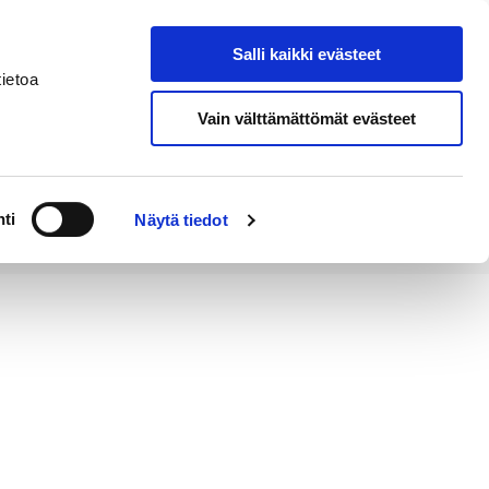
Salli kaikki evästeet
Tapahtumakalenteri
Hae sivustolta
ietoa
Vain välttämättömät evästeet
Työ ja
Kaupunki ja
rittäminen
hallinto
ti
Näytä tiedot