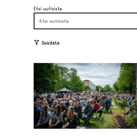
Etsi uutisista
Suodata