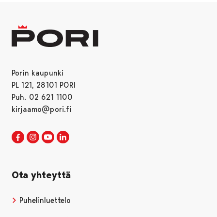
Porin kaupunki
PL 121, 28101 PORI
Puh. 02 621 1100
kirjaamo@pori.fi
Porin kaupunki Facebookissa
Avautuu uudessa välilehdessä
Porin kaupunki Instagramissa
Avautuu uudessa välilehdessä
Porin kaupunki Youtubessa
Avautuu uudessa välilehdessä
Porin kaupunki LinkedInissa
Avautuu uudessa välilehdessä
Ota yhteyttä
Puhelinluettelo