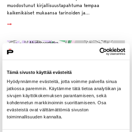
muodostunut kirjallisuustapahtuma tempaa
kaikenikäiset mukaansa tarinoiden ja…
Tämä sivusto käyttää evästeitä
Hyödynnämme evästeitä, jotta voimme palvella sinua
jatkossa paremmin. Käytämme tätä tietoa analytiikan ja
sivujen käyttökokemuksen parantamiseen, sekä
kohdennetun markkinoinnin suorittamiseen. Osa
evästeistä ovat välttämättömiä sivuston
toiminnallisuuden kannalta.
Lukkarinsillan kunnostustyöt vaikuttavat
alueen liikenteeseen kesäkuussa