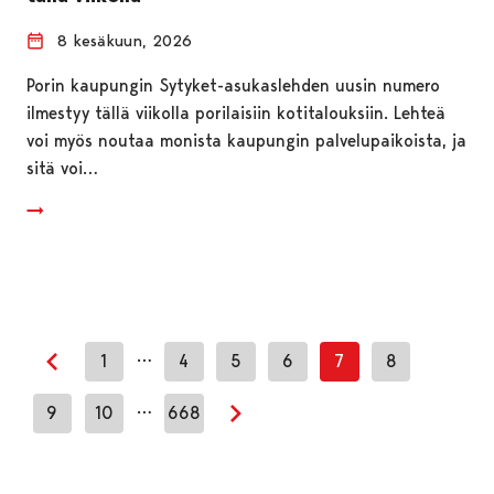
8 kesäkuun, 2026
Porin kaupungin Sytyket-asukaslehden uusin numero
ilmestyy tällä viikolla porilaisiin kotitalouksiin. Lehteä
voi myös noutaa monista kaupungin palvelupaikoista, ja
sitä voi…
…
1
4
5
6
7
8
Edellinen sivu
…
9
10
668
Seuraava sivu