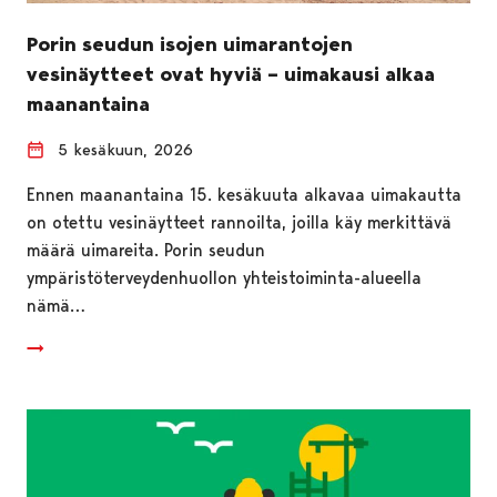
Porin seudun isojen uimarantojen
vesinäytteet ovat hyviä – uimakausi alkaa
maanantaina
5 kesäkuun, 2026
Ennen maanantaina 15. kesäkuuta alkavaa uimakautta
on otettu vesinäytteet rannoilta, joilla käy merkittävä
määrä uimareita. Porin seudun
ympäristöterveydenhuollon yhteistoiminta-alueella
nämä…