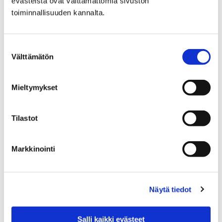
evästeistä ovat välttämättömiä sivuston
toiminnallisuuden kannalta.
Pulikointia, kukkia ja karhuvaloja –
osallistuvan budjetoinnin äänestystulos on
Suostumuksen
Välttämätön
valinta
selvillä
4 kesäkuun, 2026
Mieltymykset
Porilaiset saivat päättää, mitkä heidän ideoimistaan
ehdotuksista kaupunki toteuttaa 60 000 eurolla. Miltei
Tilastot
3400 porilaista käytti äänioikeuttaan Rakkaudella
porilaisille -osallistuvassa…
Markkinointi
Näytä tiedot
Salli kaikki evästeet