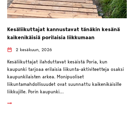
Kesäliikuttajat kannustavat tänäkin kesänä
kaikenikäisiä porilaisia liikkumaan
2 kesäkuun, 2026
Kesäliikuttajat ilahduttavat kesäistä Poria, kun
kaupunki tarjoaa erilaisia liikunta-aktiviteetteja osaksi
kaupunkilaisten arkea. Monipuoliset
liikuntamahdollisuudet ovat suunnattu kaikenikäisille
liikkujille. Porin kaupunki…