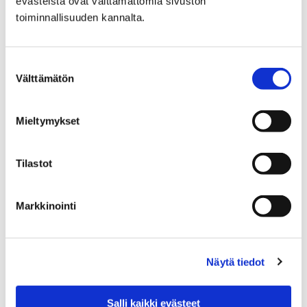
evästeistä ovat välttämättömiä sivuston
toiminnallisuuden kannalta.
Pulikointia, kukkia ja karhuvaloja –
osallistuvan budjetoinnin äänestystulos on
Suostumuksen
Välttämätön
valinta
selvillä
4 kesäkuun, 2026
Mieltymykset
Porilaiset saivat päättää, mitkä heidän ideoimistaan
ehdotuksista kaupunki toteuttaa 60 000 eurolla. Miltei
Tilastot
3400 porilaista käytti äänioikeuttaan Rakkaudella
porilaisille -osallistuvassa…
Markkinointi
Näytä tiedot
Salli kaikki evästeet