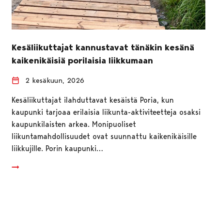
Kesäliikuttajat kannustavat tänäkin kesänä
kaikenikäisiä porilaisia liikkumaan
2 kesäkuun, 2026
Kesäliikuttajat ilahduttavat kesäistä Poria, kun
kaupunki tarjoaa erilaisia liikunta-aktiviteetteja osaksi
kaupunkilaisten arkea. Monipuoliset
liikuntamahdollisuudet ovat suunnattu kaikenikäisille
liikkujille. Porin kaupunki…