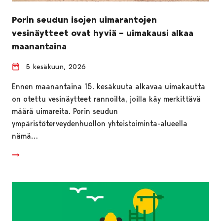
Porin seudun isojen uimarantojen
vesinäytteet ovat hyviä – uimakausi alkaa
maanantaina
5 kesäkuun, 2026
Ennen maanantaina 15. kesäkuuta alkavaa uimakautta
on otettu vesinäytteet rannoilta, joilla käy merkittävä
määrä uimareita. Porin seudun
ympäristöterveydenhuollon yhteistoiminta-alueella
nämä…