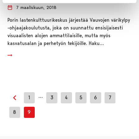
7 maaliskuun, 2018
Porin lastenkulttuurikeskus järjestää Vauvojen värikylpy
-ohjaajakoulutusta, joka on suunnattu ensisijaisesti
visuaalisten alojen ammattilaisille, mutta myös
kasvatusalan ja perhetyön tekijöille. Haku…
…
1
3
4
5
6
7
Edellinen sivu
8
9