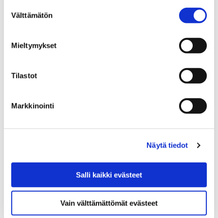
visuaalisten alojen ammattilaisille, mutta myös
Suostumuksen
Välttämätön
kasvatusalan ja perhetyön tekijöille. Haku…
valinta
Mieltymykset
Tilastot
Markkinointi
Näytä tiedot
Salli kaikki evästeet
Vauvojen värikylpy -ohjaajakoulutus 2018 -
Vain välttämättömät evästeet
Haku alkanut!