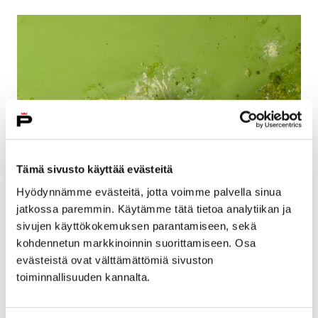
Tämä sivusto käyttää evästeitä
Hyödynnämme evästeitä, jotta voimme palvella sinua
jatkossa paremmin. Käytämme tätä tietoa analytiikan ja
Hae mukaan vauvojen värikylvyn
sivujen käyttökokemuksen parantamiseen, sekä
ohjaajakoulutukseen
kohdennetun markkinoinnin suorittamiseen. Osa
8 maaliskuun, 2018
evästeistä ovat välttämättömiä sivuston
toiminnallisuuden kannalta.
Porin lastenkulttuurikeskus järjestää Vauvojen värikylpy
-ohjaajakoulutusta, joka on suunnattu ensisijaisesti