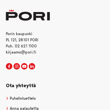
Porin kaupunki
PL 121, 28101 PORI
Puh. 02 621 1100
kirjaamo@pori.fi
Porin kaupunki Facebookissa
Avautuu uudessa välilehdessä
Porin kaupunki Instagramissa
Avautuu uudessa välilehdessä
Porin kaupunki Youtubessa
Avautuu uudessa välilehdessä
Porin kaupunki LinkedInissa
Avautuu uudessa välilehdessä
Ota yhteyttä
Puhelinluettelo
Anna palautetta