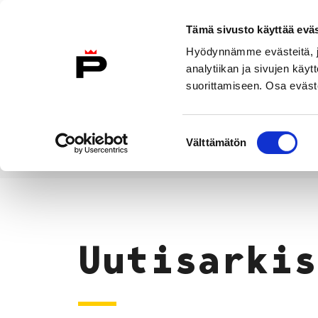
Siirry sisältöön
Tämä sivusto käyttää eväs
Suomeksi
Hyödynnämme evästeitä, jo
Etusivulle
analytiikan ja sivujen kä
suorittamiseen. Osa eväste
Asuminen ja
Kasvatu
ympäristö
koulu
Suostumuksen
Välttämätön
valinta
Uutiset
Etusivu
Uutisarkis