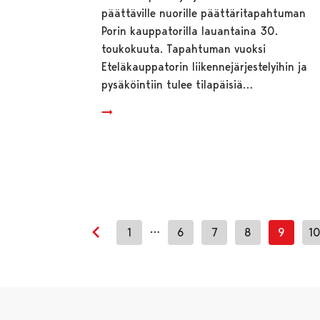
päättäville nuorille päättäritapahtuman
Porin kauppatorilla lauantaina 30.
toukokuuta. Tapahtuman vuoksi
Eteläkauppatorin liikennejärjestelyihin ja
pysäköintiin tulee tilapäisiä…
…
1
6
7
8
9
1
Edellinen sivu