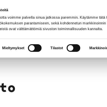
teitä
Puhelinluettelo
Anna palautetta
tta voimme palvella sinua jatkossa paremmin. Käytämme tätä t
yttökokemuksen parantamiseen, sekä kohdennetun markkinoinnin
istä ovat välttämättömiä sivuston toiminnallisuuden kannalta.
s ja
Vapaa-
Hyvinvointi
tus
aika
y
Mieltymykset
Tilastot
Markkinoin
to