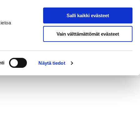
Salli kaikki evästeet
Tapahtumakalenteri
Hae sivustolta
ietoa
Vain välttämättömät evästeet
Työ ja
Kaupunki ja
rittäminen
hallinto
ti
Näytä tiedot