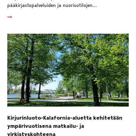
pääkirjastopalveluiden ja nuorisotilojen…
Kirjurinluoto-Kalafornia-aluetta kehitetään
ympärivuotisena matkailu- ja
virkistyskohteena