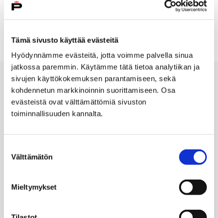
Tämä sivusto käyttää evästeitä
Hyödynnämme evästeitä, jotta voimme palvella sinua
jatkossa paremmin. Käytämme tätä tietoa analytiikan ja
sivujen käyttökokemuksen parantamiseen, sekä
kohdennetun markkinoinnin suorittamiseen. Osa
evästeistä ovat välttämättömiä sivuston
toiminnallisuuden kannalta.
Porin kaupunki
PL 121, 28101 PORI
Suostumuksen
Puh. 02 621 1100
Välttämätön
valinta
kirjaamo@pori.fi
Mieltymykset
Porin kaupunki Facebookissa
Avautuu uudessa välilehdessä
Porin kaupunki Instagramissa
Avautuu uudessa välilehdessä
Porin kaupunki Youtubessa
Avautuu uudessa välilehdessä
Porin kaupunki LinkedInissa
Avautuu uudessa välilehdessä
Tilastot