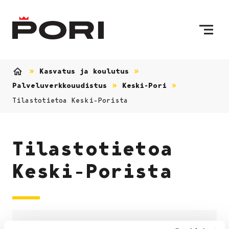
Siirry sisältöön
Etusivulle
Kasvatus ja koulutus
Etusivu
Palveluverkkouudistus
Keski-Pori
Tilastotietoa Keski-Porista
Tilastotietoa
Keski-Porista
Avaa valikko
Sulje valikko
Keski-Pori