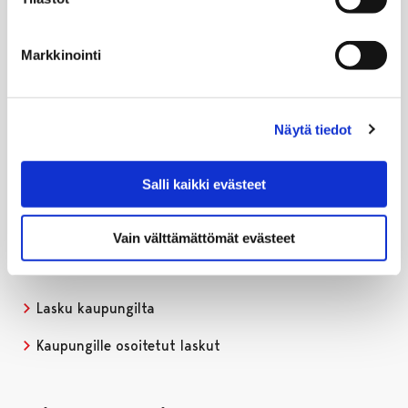
Ota yhteyttä
Markkinointi
Puhelinluettelo
Anna palautetta
Näytä tiedot
Sähköinen asiointi ja lomakkeet
Salli kaikki evästeet
Viestintä ja markkinointi
Vain välttämättömät evästeet
Laskutus ja maksaminen
Lasku kaupungilta
Kaupungille osoitetut laskut