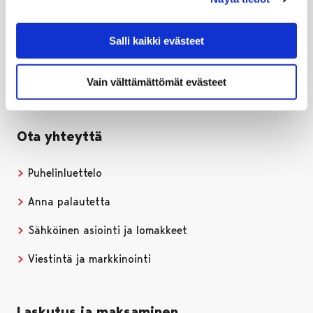
PL 121, 28101 PORI
Puh. 02 621 1100
Salli kaikki evästeet
kirjaamo@pori.fi
Porin kaupunki Facebookissa
Avautuu uudessa välilehdessä
Porin kaupunki Instagramissa
Avautuu uudessa välilehdessä
Porin kaupunki Youtubessa
Avautuu uudessa välilehdessä
Porin kaupunki LinkedInissa
Avautuu uudessa välilehdessä
Vain välttämättömät evästeet
Ota yhteyttä
Puhelinluettelo
Anna palautetta
Sähköinen asiointi ja lomakkeet
Viestintä ja markkinointi
Laskutus ja maksaminen