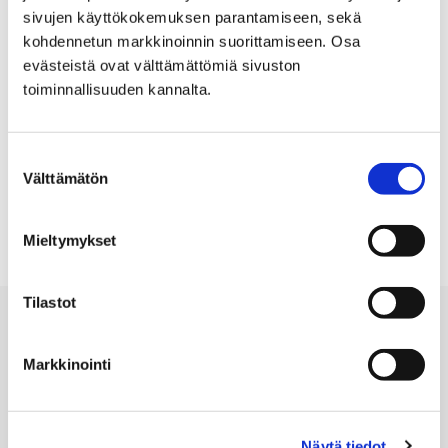
sivujen käyttökokemuksen parantamiseen, sekä
Asunnonhakulomake – Porin YH-
kohdennetun markkinoinnin suorittamiseen. Osa
Asunnot Oy
evästeistä ovat välttämättömiä sivuston
toiminnallisuuden kannalta.
Suostumuksen
Välttämätön
valinta
Pori Energia
Mieltymykset
Tilastot
Markkinointi
Porin kaupunki
Näytä tiedot