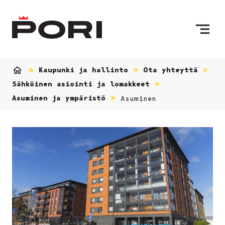
Siirry sisältöön
Etusivulle
Kaupunki ja hallinto
Ota yhteyttä
Etusivu
Sähköinen asiointi ja lomakkeet
Asuminen ja ympäristö
Asuminen