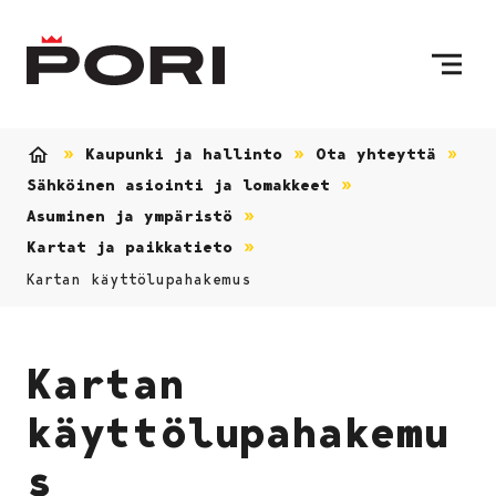
Siirry sisältöön
Etusivulle
Kaupunki ja hallinto
Ota yhteyttä
Etusivu
Sähköinen asiointi ja lomakkeet
Asuminen ja ympäristö
Kartat ja paikkatieto
Kartan käyttölupahakemus
Kartan
käyttölupahakemu
s