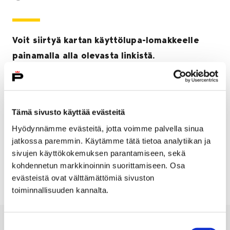
Voit siirtyä kartan käyttölupa-lomakkeelle
painamalla alla olevasta linkistä.
Avaa valikko
Sulje valikko
Kartat ja paikkatieto
Tämä sivusto käyttää evästeitä
Hyödynnämme evästeitä, jotta voimme palvella sinua
jatkossa paremmin. Käytämme tätä tietoa analytiikan ja
Käyttölupahakemus
sivujen käyttökokemuksen parantamiseen, sekä
kohdennetun markkinoinnin suorittamiseen. Osa
evästeistä ovat välttämättömiä sivuston
toiminnallisuuden kannalta.
Suostumuksen