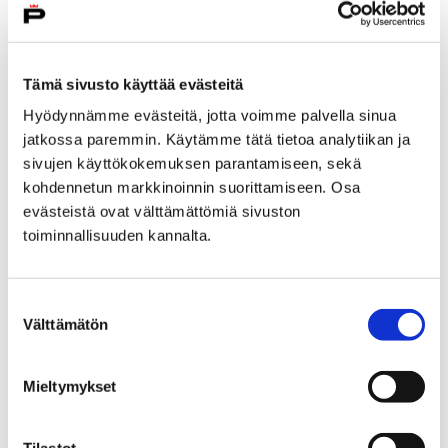
Tontin ilmoittaminen yksityisten
Tämä sivusto käyttää evästeitä
tonttipörssiin
Hyödynnämme evästeitä, jotta voimme palvella sinua
jatkossa paremmin. Käytämme tätä tietoa analytiikan ja
sivujen käyttökokemuksen parantamiseen, sekä
kohdennetun markkinoinnin suorittamiseen. Osa
evästeistä ovat välttämättömiä sivuston
Kiinteistötoimitushakemus
toiminnallisuuden kannalta.
Suostumuksen
Välttämätön
valinta
Tonttijaon laatimis- ja muutosanomus
Mieltymykset