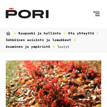
Siirry sisältöön
Etusivulle
Kaupunki ja hallinto
Ota yhteyttä
Etusivu
Sähköinen asiointi ja lomakkeet
Asuminen ja ympäristö
Tontit