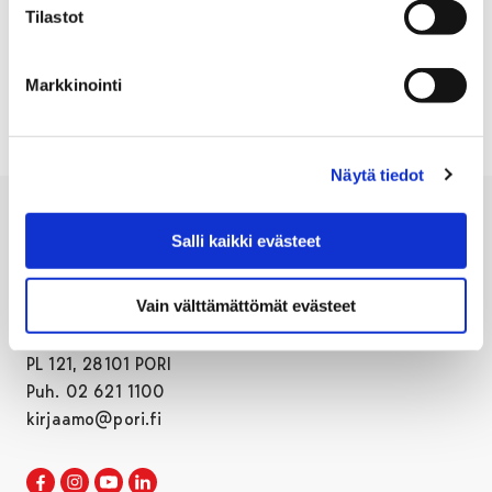
Tilastot
Tapahtumakalenteri
Markkinointi
Näytä tiedot
Salli kaikki evästeet
Vain välttämättömät evästeet
Porin kaupunki
PL 121, 28101 PORI
Puh. 02 621 1100
kirjaamo@pori.fi
Porin kaupunki Facebookissa
Avautuu uudessa välilehdessä
Porin kaupunki Instagramissa
Avautuu uudessa välilehdessä
Porin kaupunki Youtubessa
Avautuu uudessa välilehdessä
Porin kaupunki LinkedInissa
Avautuu uudessa välilehdessä