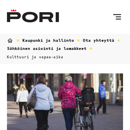
Siirry sisältöön
Etusivulle
Kaupunki ja hallinto
Ota yhteyttä
Etusivu
Sähköinen asiointi ja lomakkeet
Kulttuuri ja vapaa-aika