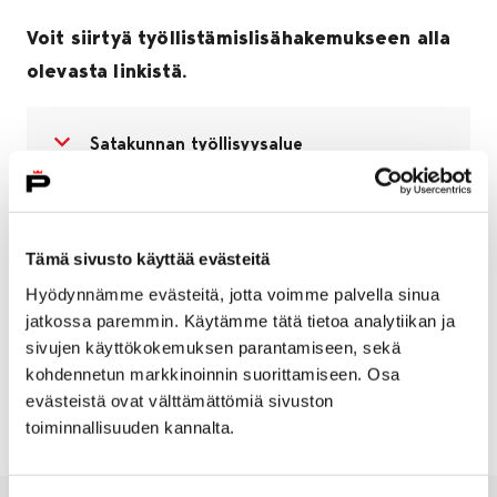
Voit siirtyä työllistämislisähakemukseen alla
olevasta linkistä.
Avaa valikko
Sulje valikko
Satakunnan työllisyysalue
Työllistämislisähakemus
Tämä sivusto käyttää evästeitä
Hyödynnämme evästeitä, jotta voimme palvella sinua
jatkossa paremmin. Käytämme tätä tietoa analytiikan ja
sivujen käyttökokemuksen parantamiseen, sekä
Tuen myöntävä työvoimaviranomainen on Satakunnan
kohdennetun markkinoinnin suorittamiseen. Osa
työllisyysalueen vastuukunta Porin kaupunki.
evästeistä ovat välttämättömiä sivuston
toiminnallisuuden kannalta.