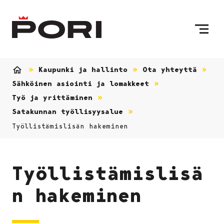
Siirry sisältöön
Etusivulle
Kaupunki ja hallinto
Ota yhteyttä
Etusivu
Sähköinen asiointi ja lomakkeet
Työ ja yrittäminen
Satakunnan työllisyysalue
Työllistämislisän hakeminen
Työllistämislisä
n hakeminen