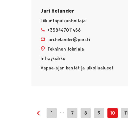
Jari Helander
Liikuntapaikanhoitaja
+358447011456
jari.helander@pori.fi
Tekninen toimiala
Infrayksikkö
Vapaa-ajan kentät ja ulkoilualueet
…
1
7
8
9
10
11
Edellinen sivu