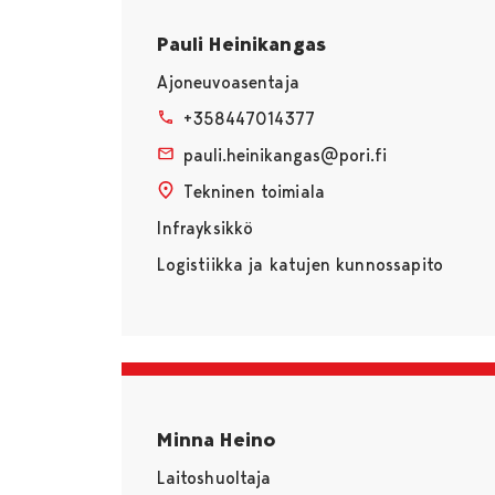
Pauli Heinikangas
Ajoneuvoasentaja
+358447014377
pauli.heinikangas@pori.fi
Tekninen toimiala
Infrayksikkö
Logistiikka ja katujen kunnossapito
Minna Heino
Laitoshuoltaja