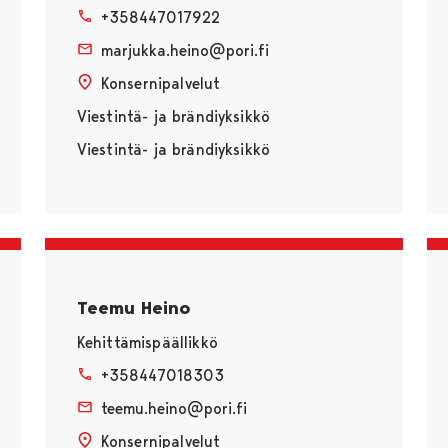
+358447017922
marjukka.heino@pori.fi
Konsernipalvelut
Viestintä- ja brändiyksikkö
Viestintä- ja brändiyksikkö
Teemu Heino
Kehittämispäällikkö
+358447018303
teemu.heino@pori.fi
Konsernipalvelut