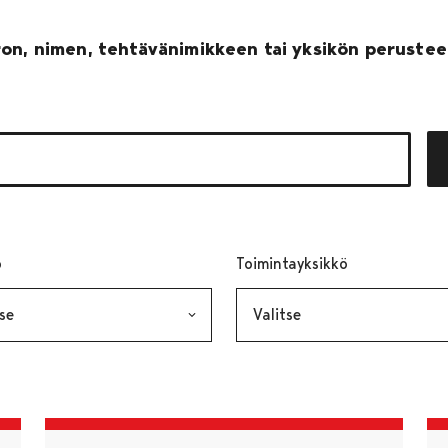
on, nimen, tehtävänimikkeen tai yksikön perusteel
ö
, valinta lähettää lomakkeen
Toimintayksikkö
, valinta läh