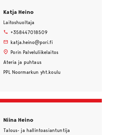
Katja Heino
Laitoshuoltaja
+358447018509
katja.heino@pori.fi
Porin Palveluliikelaitos
Ateria ja puhtaus
PPL Noormarkun yht.koulu
Niina Heino
Talous- ja hallintoasiantuntija