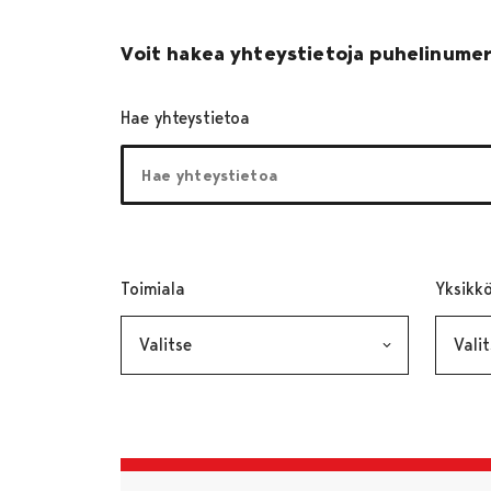
Voit hakea yhteystietoja puhelinumer
Hae yhteystietoa
Toimiala
, valinta lähettää lomakkeen
Yksikk