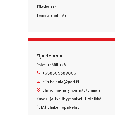
Tilayksikkö
Toimitilahallinta
Eija Heinola
Palvelupäällikkö
+358505689003
eija.heinola@pori.fi
Elinvoima- ja ympäristötoimiala
Kasvu- ja työllisyyspalvelut-yksikkö
(STA) Elinkeinopalvelut