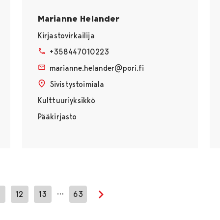
Marianne Helander
Kirjastovirkailija
+358447010223
marianne.helander@pori.fi
Sivistystoimiala
Kulttuuriyksikkö
Pääkirjasto
…
12
13
63
Seuraava sivu