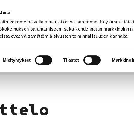
teitä
Puhelinluettelo
Anna palautetta
tta voimme palvella sinua jatkossa paremmin. Käytämme tätä t
yttökokemuksen parantamiseen, sekä kohdennetun markkinoinnin
istä ovat välttämättömiä sivuston toiminnallisuuden kannalta.
s ja
Vapaa-
Hyvinvointi
tus
aika
y
Mieltymykset
Tilastot
Markkinoin
ttelo