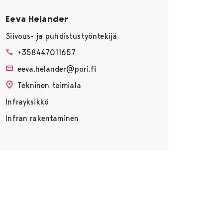
Eeva Helander
Siivous- ja puhdistustyöntekijä
+358447011657
eeva.helander@pori.fi
Tekninen toimiala
Infrayksikkö
Infran rakentaminen