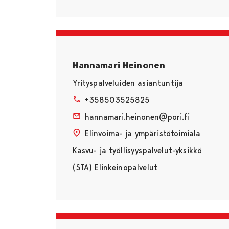
Hannamari Heinonen
Yrityspalveluiden asiantuntija
+358503525825
hannamari.heinonen@pori.fi
Elinvoima- ja ympäristötoimiala
Kasvu- ja työllisyyspalvelut-yksikkö
(STA) Elinkeinopalvelut