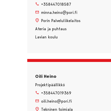
+358447018587
minna.heino@pori.fi
Porin Palveluliikelaitos
Ateria ja puhtaus
Lavian koulu
Oili Heino
Projektipäällikkö
+358447019369
oili.heino@pori.fi
Tekninen toimiala