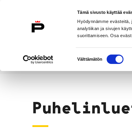
Siirry sisältöön
Tämä sivusto käyttää eväs
Suomeksi
Hyödynnämme evästeitä, jo
Etusivulle
analytiikan ja sivujen kä
suorittamiseen. Osa eväste
Asuminen ja
Kasvatu
ympäristö
koulu
Suostumuksen
Välttämätön
valinta
Puhelinluettelo
Etusivu
Puhelinlue