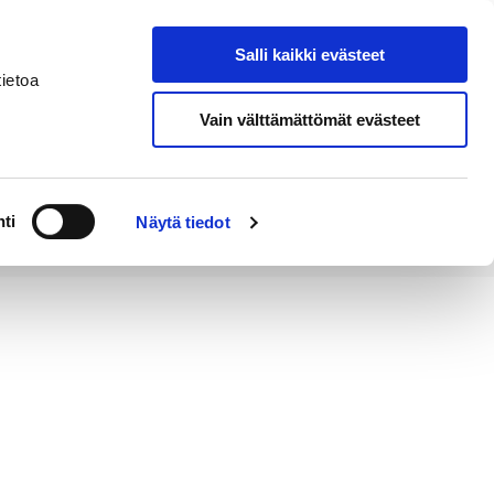
Salli kaikki evästeet
Tapahtumakalenteri
Hae sivustolta
ietoa
Vain välttämättömät evästeet
Työ ja
Kaupunki ja
rittäminen
hallinto
ti
Näytä tiedot