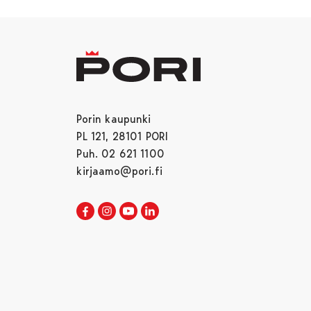
Porin kaupunki
PL 121, 28101 PORI
Puh. 02 621 1100
kirjaamo@pori.fi
Porin kaupunki Facebookissa
Avautuu uudessa välilehdessä
Porin kaupunki Instagramissa
Avautuu uudessa välilehdessä
Porin kaupunki Youtubessa
Avautuu uudessa välilehdessä
Porin kaupunki LinkedInissa
Avautuu uudessa välilehdessä