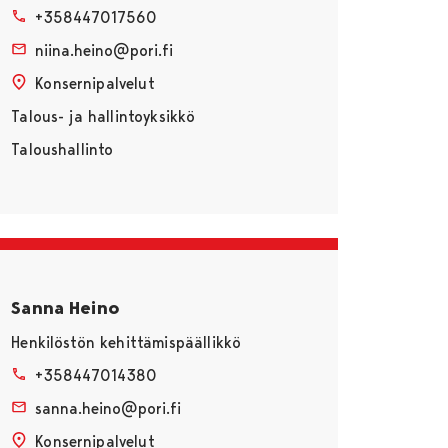
+358447017560
niina.heino@pori.fi
Konsernipalvelut
Talous- ja hallintoyksikkö
Taloushallinto
Sanna Heino
Henkilöstön kehittämispäällikkö
+358447014380
sanna.heino@pori.fi
Konsernipalvelut