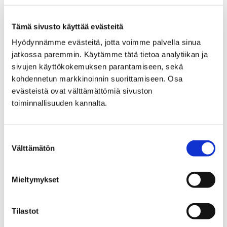
+358447019087
lea.borisoff@pori.fi
Tämä sivusto käyttää evästeitä
Sivistystoimiala
Hyödynnämme evästeitä, jotta voimme palvella sinua
jatkossa paremmin. Käytämme tätä tietoa analytiikan ja
Opetusyksikkö
sivujen käyttökokemuksen parantamiseen, sekä
Tuulikellon koulu
kohdennetun markkinoinnin suorittamiseen. Osa
evästeistä ovat välttämättömiä sivuston
toiminnallisuuden kannalta.
Suostumuksen
Välttämätön
valinta
Zeynep Bozkaplan
Fagotin varaäänenjohtaja
Mieltymykset
+358505905155
zeynep.bozkaplan@pori.fi
Tilastot
Sivistystoimiala