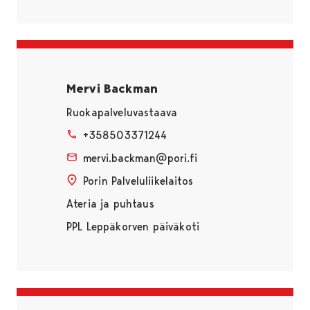
Mervi Backman
Ruokapalveluvastaava
+358503371244
mervi.backman@pori.fi
Porin Palveluliikelaitos
Ateria ja puhtaus
PPL Leppäkorven päiväkoti