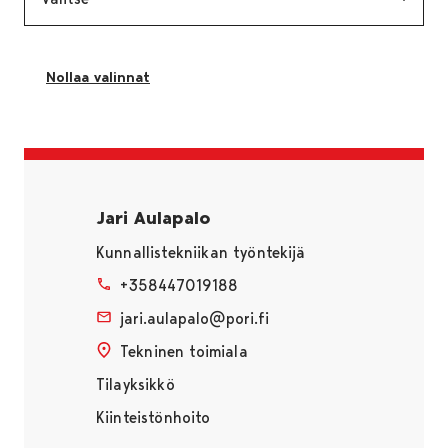
Nollaa valinnat
Sivu latautuu uudestaan ilman suodatuksia
Jari Aulapalo
Kunnallistekniikan työntekijä
+358447019188
jari.aulapalo@pori.fi
Tekninen toimiala
Tilayksikkö
Kiinteistönhoito