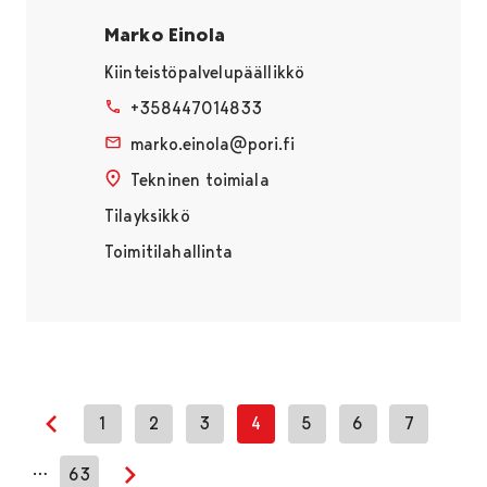
Marko Einola
Kiinteistöpalvelupäällikkö
+358447014833
marko.einola@pori.fi
Tekninen toimiala
Tilayksikkö
Toimitilahallinta
1
2
3
4
5
6
7
Edellinen sivu
…
63