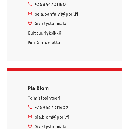
+358447011801
bela.banfalvi@pori.fi
Sivistystoimiala
Kulttuuriyksikkö
Pori Sinfonietta
Pia Blom
Toimistosihteeri
+358447011402
pia.blom@pori.fi
Sivistystoimiala