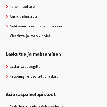
Puhelinluettelo
Anna palautetta
Sähköinen asiointi ja lomakkeet
Viestintä ja markkinointi
Laskutus ja maksaminen
Lasku kaupungilta
Kaupungille osoitetut laskut
Asiakaspalvelupisteet
Porin kaupungin asiakaspalvelu