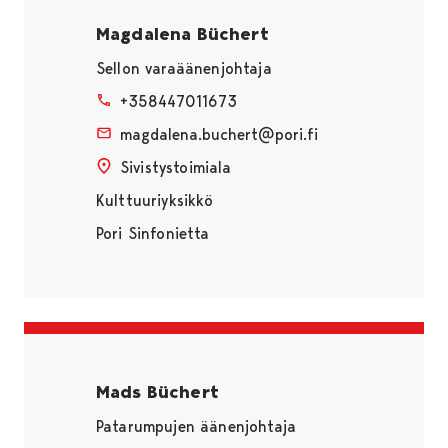
Magdalena Büchert
Sellon varaäänenjohtaja
+358447011673
magdalena.buchert@pori.fi
Sivistystoimiala
Kulttuuriyksikkö
Pori Sinfonietta
Mads Büchert
Patarumpujen äänenjohtaja