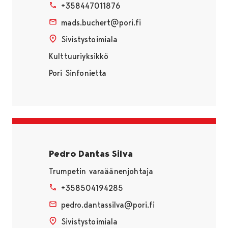
+358447011876
mads.buchert@pori.fi
Sivistystoimiala
Kulttuuriyksikkö
Pori Sinfonietta
Pedro Dantas Silva
Trumpetin varaäänenjohtaja
+358504194285
pedro.dantassilva@pori.fi
Sivistystoimiala