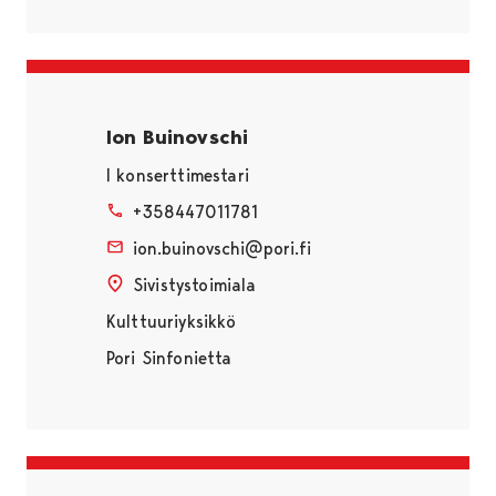
Ion Buinovschi
I konserttimestari
+358447011781
ion.buinovschi@pori.fi
Sivistystoimiala
Kulttuuriyksikkö
Pori Sinfonietta