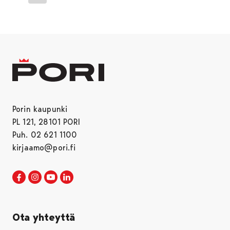
Seuraava sivu
Porin kaupunki
PL 121, 28101 PORI
Puh. 02 621 1100
kirjaamo@pori.fi
Porin kaupunki Facebookissa
Avautuu uudessa välilehdessä
Porin kaupunki Instagramissa
Avautuu uudessa välilehdessä
Porin kaupunki Youtubessa
Avautuu uudessa välilehdessä
Porin kaupunki LinkedInissa
Avautuu uudessa välilehdessä
Ota yhteyttä