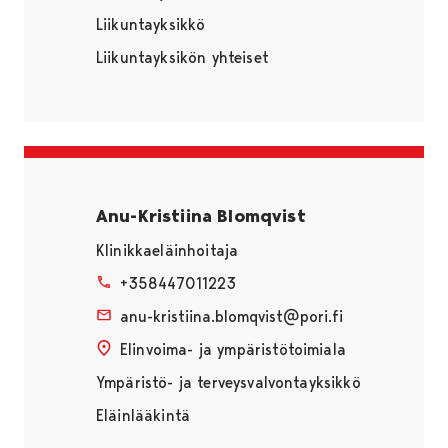
Liikuntayksikkö
Liikuntayksikön yhteiset
Anu-Kristiina Blomqvist
Klinikkaeläinhoitaja
+358447011223
anu-kristiina.blomqvist@pori.fi
Elinvoima- ja ympäristötoimiala
Ympäristö- ja terveysvalvontayksikkö
Eläinlääkintä