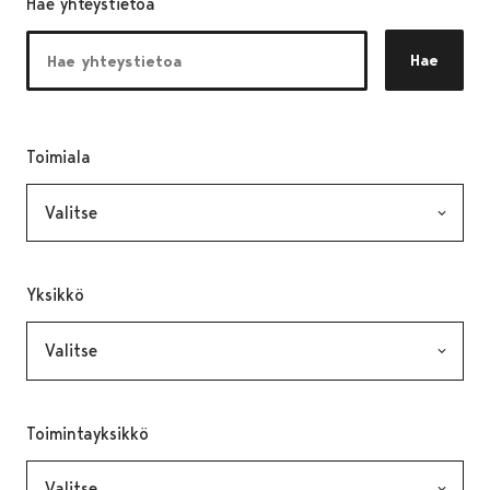
Hae yhteystietoa
Hae
Toimiala
, valinta lähettää lomakkeen
Yksikkö
, valinta lähettää lomakkeen
Toimintayksikkö
, valinta lähettää lomakkeen