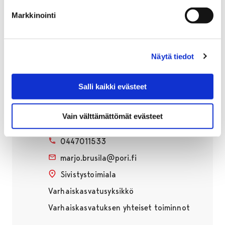
Kulttuuriyksikkö
Markkinointi
Pori Sinfonietta
Näytä tiedot
Salli kaikki evästeet
Marjo Brusila
Vain välttämättömät evästeet
Konsultoiva erityisopettaja
0447011533
marjo.brusila@pori.fi
Sivistystoimiala
Varhaiskasvatusyksikkö
Varhaiskasvatuksen yhteiset toiminnot