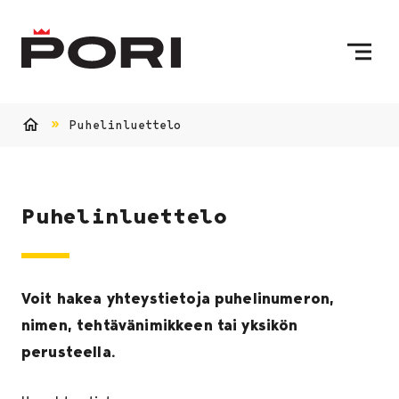
Siirry sisältöön
Etusivulle
Puhelinluettelo
Etusivu
Puhelinluettelo
Voit hakea yhteystietoja puhelinumeron,
nimen, tehtävänimikkeen tai yksikön
perusteella.