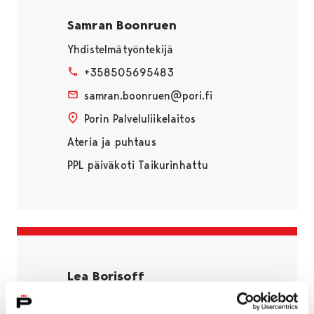
Samran Boonruen
Yhdistelmätyöntekijä
+358505695483
samran.boonruen@pori.fi
Porin Palveluliikelaitos
Ateria ja puhtaus
PPL päiväkoti Taikurinhattu
Lea Borisoff
Ohjaaja