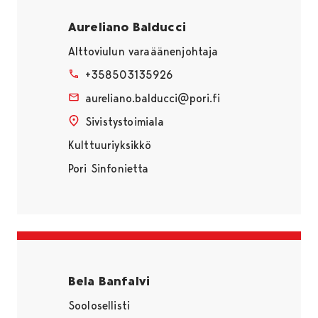
Aureliano Balducci
Alttoviulun varaäänenjohtaja
+358503135926
aureliano.balducci@pori.fi
Sivistystoimiala
Kulttuuriyksikkö
Pori Sinfonietta
Bela Banfalvi
Soolosellisti