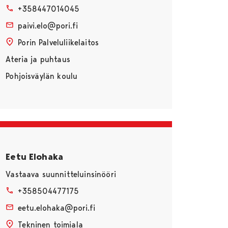
+358447014045
paivi.elo@pori.fi
Porin Palveluliikelaitos
Ateria ja puhtaus
Pohjoisväylän koulu
Eetu Elohaka
Vastaava suunnitteluinsinööri
+358504477175
eetu.elohaka@pori.fi
Tekninen toimiala