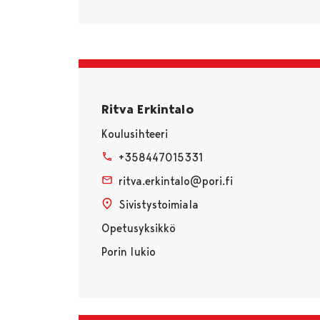
Ritva Erkintalo
Koulusihteeri
+358447015331
ritva.erkintalo@pori.fi
Sivistystoimiala
Opetusyksikkö
Porin lukio