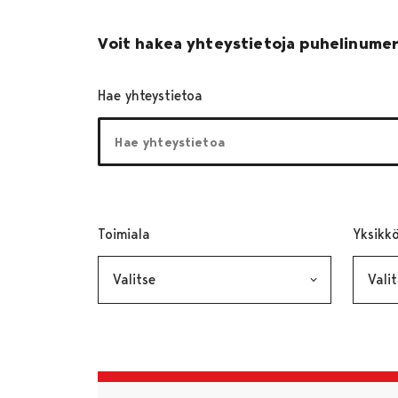
Voit hakea yhteystietoja puhelinumer
Hae yhteystietoa
Toimiala
, valinta lähettää lomakkeen
Yksikk