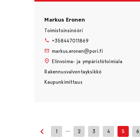
Markus Eronen
Toimistoinsinööri
+358447011869
markus.eronen@pori.fi
Elinvoima- ja ympäristötoimiala
Rakennusvalvontayksikkö
Kaupunkimittaus
…
1
2
3
4
5
6
Edellinen sivu