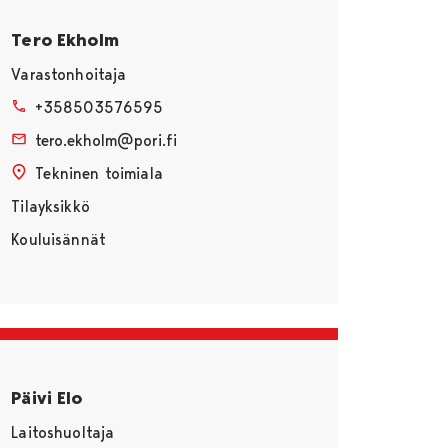
Tero Ekholm
Varastonhoitaja
+358503576595
tero.ekholm@pori.fi
Tekninen toimiala
Tilayksikkö
Kouluisännät
Päivi Elo
Laitoshuoltaja