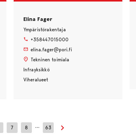
Elina Fager
Ympäristörakentaja
+358447015000
elina.fager@pori.fi
Tekninen toimiala
Infrayksikkö
Viheralueet
…
7
8
63
Seuraava sivu