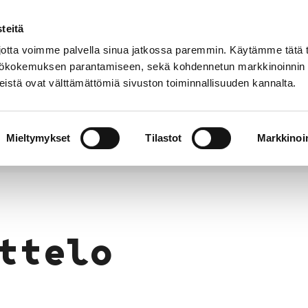
teitä
Puhelinluettelo
Anna palautetta
tta voimme palvella sinua jatkossa paremmin. Käytämme tätä t
yttökokemuksen parantamiseen, sekä kohdennetun markkinoinnin
istä ovat välttämättömiä sivuston toiminnallisuuden kannalta.
s ja
Vapaa-
Hyvinvointi
tus
aika
y
Mieltymykset
Tilastot
Markkinoin
ttelo