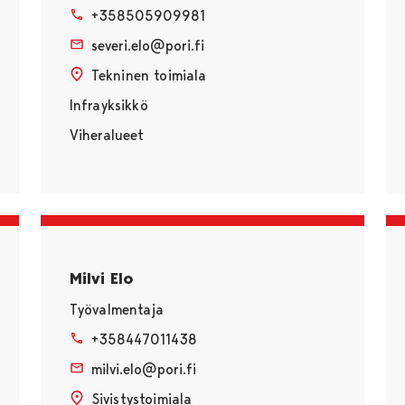
+358505909981
severi.elo@pori.fi
Tekninen toimiala
Infrayksikkö
Viheralueet
Milvi Elo
Työvalmentaja
+358447011438
milvi.elo@pori.fi
Sivistystoimiala