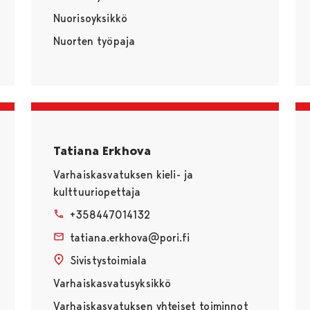
Nuorisoyksikkö
Nuorten työpaja
Tatiana Erkhova
Varhaiskasvatuksen kieli- ja
kulttuuriopettaja
+358447014132
tatiana.erkhova@pori.fi
Sivistystoimiala
Varhaiskasvatusyksikkö
Varhaiskasvatuksen yhteiset toiminnot