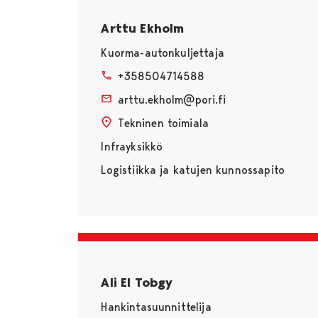
Arttu Ekholm
Kuorma-autonkuljettaja
+358504714588
arttu.ekholm@pori.fi
Tekninen toimiala
Infrayksikkö
Logistiikka ja katujen kunnossapito
Ali El Tobgy
Hankintasuunnittelija