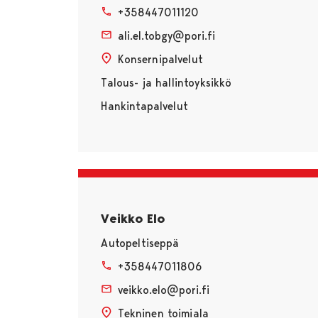
+358447011120
ali.el.tobgy@pori.fi
Konsernipalvelut
Talous- ja hallintoyksikkö
Hankintapalvelut
Veikko Elo
Autopeltiseppä
+358447011806
veikko.elo@pori.fi
Tekninen toimiala