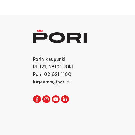
Porin kaupunki
PL 121, 28101 PORI
Puh. 02 621 1100
kirjaamo@pori.fi
Porin kaupunki Facebookissa
Avautuu uudessa välilehdessä
Porin kaupunki Instagramissa
Avautuu uudessa välilehdessä
Porin kaupunki Youtubessa
Avautuu uudessa välilehdessä
Porin kaupunki LinkedInissa
Avautuu uudessa välilehdessä