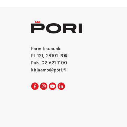
Porin kaupunki
PL 121, 28101 PORI
Puh. 02 621 1100
kirjaamo@pori.fi
Porin kaupunki Facebookissa
Avautuu uudessa välilehdessä
Porin kaupunki Instagramissa
Avautuu uudessa välilehdessä
Porin kaupunki Youtubessa
Avautuu uudessa välilehdessä
Porin kaupunki LinkedInissa
Avautuu uudessa välilehdessä