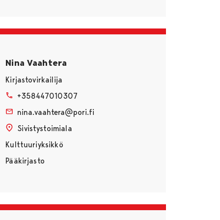
Nina Vaahtera
Kirjastovirkailija
+358447010307
nina.vaahtera@pori.fi
Sivistystoimiala
Kulttuuriyksikkö
Pääkirjasto