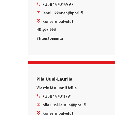
+358447014997
jenni.ukkonen@pori.fi
Konsernipalvelut
HR-yksikkö
Yhteistoiminta
Piia Uusi-Laurila
Viestintäsuunnittelija
+358447011791
piia.uusi-laurila@pori.fi
Konsernipalvelut