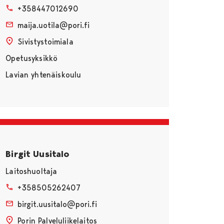
+358447012690
maija.uotila@pori.fi
Sivistystoimiala
Opetusyksikkö
Lavian yhtenäiskoulu
Birgit Uusitalo
Laitoshuoltaja
+358505262407
birgit.uusitalo@pori.fi
Porin Palveluliikelaitos