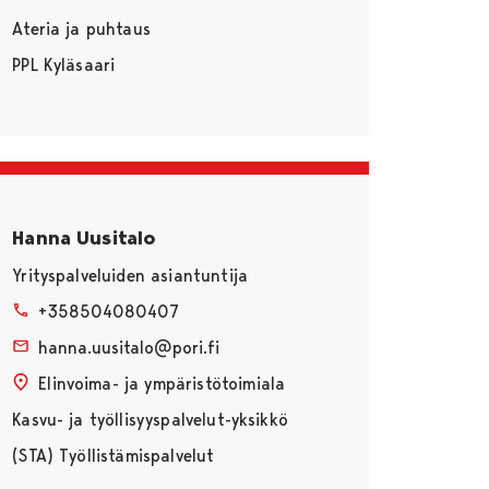
Ateria ja puhtaus
PPL Kyläsaari
Hanna Uusitalo
Yrityspalveluiden asiantuntija
+358504080407
hanna.uusitalo@pori.fi
Elinvoima- ja ympäristötoimiala
Kasvu- ja työllisyyspalvelut-yksikkö
(STA) Työllistämispalvelut