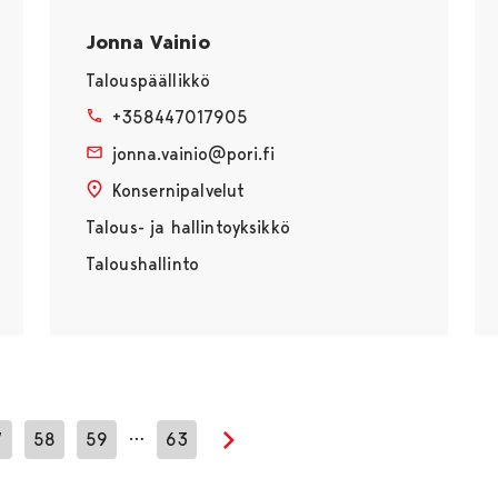
Jonna Vainio
Talouspäällikkö
+358447017905
jonna.vainio@pori.fi
Konsernipalvelut
Talous- ja hallintoyksikkö
Taloushallinto
…
7
58
59
63
Seuraava sivu