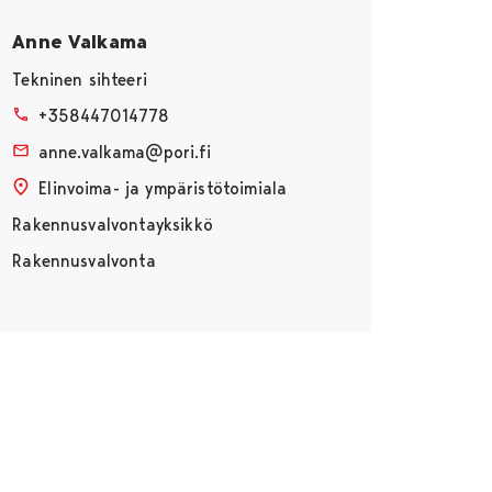
Anne Valkama
Tekninen sihteeri
+358447014778
anne.valkama@pori.fi
Elinvoima- ja ympäristötoimiala
Rakennusvalvontayksikkö
Rakennusvalvonta