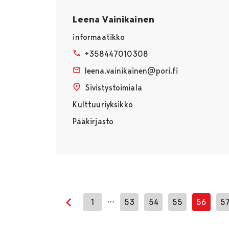
Leena Vainikainen
informaatikko
+358447010308
leena.vainikainen@pori.fi
Sivistystoimiala
Kulttuuriyksikkö
Pääkirjasto
…
1
53
54
55
56
5
Edellinen sivu