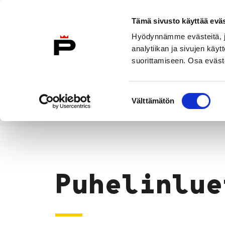
Siirry sisältöön
Tämä sivusto käyttää eväs
Suomeksi
Hyödynnämme evästeitä, jo
Etusivulle
analytiikan ja sivujen kä
suorittamiseen. Osa eväste
Asuminen ja
Kasvatu
ympäristö
koulu
Suostumuksen
Välttämätön
valinta
Puhelinluettelo
Etusivu
Puhelinlue