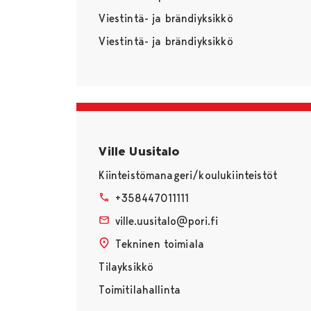
Viestintä- ja brändiyksikkö
Viestintä- ja brändiyksikkö
Ville Uusitalo
Kiinteistömanageri/koulukiinteistöt
+358447011111
ville.uusitalo@pori.fi
Tekninen toimiala
Tilayksikkö
Toimitilahallinta