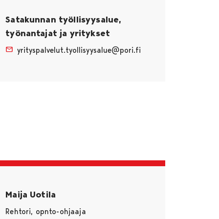
Satakunnan työllisyysalue,
työnantajat ja yritykset
yrityspalvelut.tyollisyysalue@pori.fi
Maija Uotila
Rehtori, opnto-ohjaaja