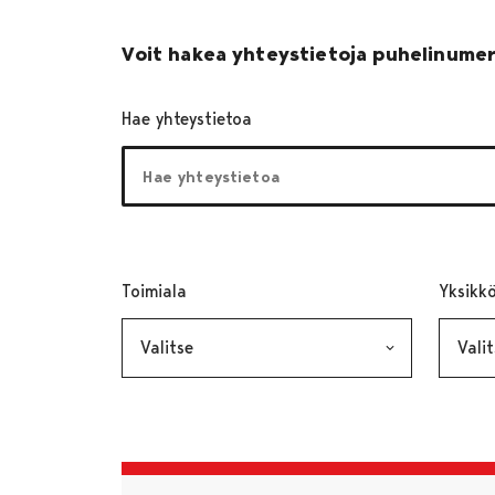
Voit hakea yhteystietoja puhelinumer
Hae yhteystietoa
Toimiala
, valinta lähettää lomakkeen
Yksikk