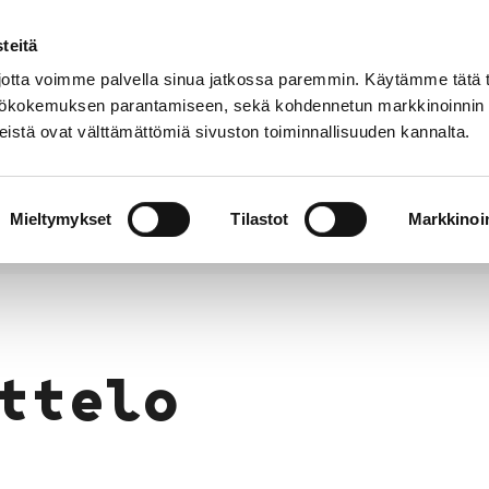
teitä
Puhelinluettelo
Anna palautetta
tta voimme palvella sinua jatkossa paremmin. Käytämme tätä t
yttökokemuksen parantamiseen, sekä kohdennetun markkinoinnin
istä ovat välttämättömiä sivuston toiminnallisuuden kannalta.
s ja
Vapaa-
Hyvinvointi
tus
aika
y
Mieltymykset
Tilastot
Markkinoin
ttelo