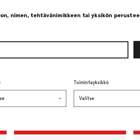
on, nimen, tehtävänimikkeen tai yksikön perusteel
ö
, valinta lähettää lomakkeen
Toimintayksikkö
, valinta läh