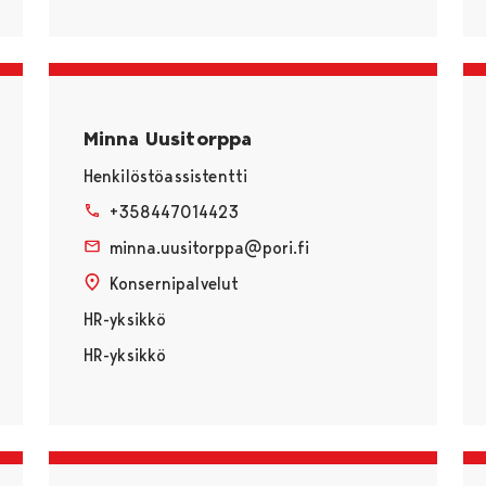
Minna Uusitorppa
Henkilöstöassistentti
+358447014423
minna.uusitorppa@pori.fi
Konsernipalvelut
HR-yksikkö
HR-yksikkö