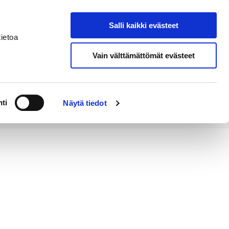
Salli kaikki evästeet
Tapahtumakalenteri
Hae sivustolta
ietoa
Vain välttämättömät evästeet
Työ ja
Kaupunki ja
rittäminen
hallinto
ti
Näytä tiedot