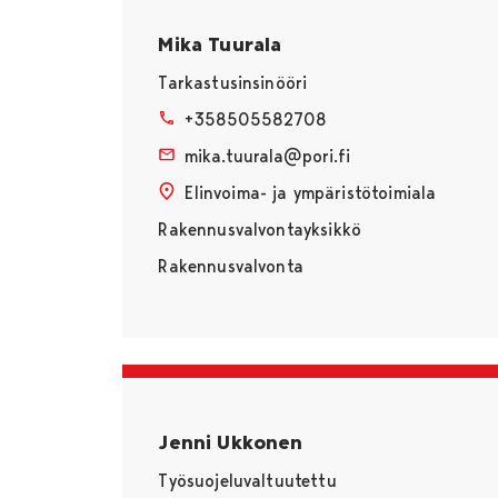
Mika Tuurala
Tarkastusinsinööri
+358505582708
mika.tuurala@pori.fi
Elinvoima- ja ympäristötoimiala
Rakennusvalvontayksikkö
Rakennusvalvonta
Jenni Ukkonen
Työsuojeluvaltuutettu