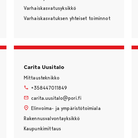
Varhaiskasvatusyksikkö
Varhaiskasvatuksen yhteiset toiminnot
Carita Uusitalo
Mittausteknikko
+358447011849
carita.uusitalo@pori.fi
Elinvoima- ja ympäristötoimiala
Rakennusvalvontayksikkö
Kaupunkimittaus