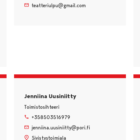
teatteriulpu@gmail.com
Jenniina Uusiniitty
Toimistosihteeri
+358503516979
jenniina.uusiniitty@pori.fi
Sivistystoimiala