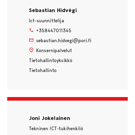
Sebastian Hidvégi
Ict-suunnittelija
+358447011345
sebastian.hidvegi@pori.fi
Konsernipalvelut
Tietohallintoyksikkö
Tietohallinto
Joni Jokelainen
Tekninen ICT-tukihenkilö