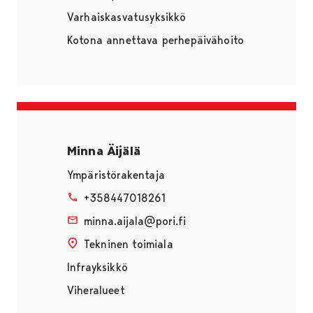
Varhaiskasvatusyksikkö
Kotona annettava perhepäivähoito
Minna Äijälä
Ympäristörakentaja
+358447018261
minna.aijala@pori.fi
Tekninen toimiala
Infrayksikkö
Viheralueet