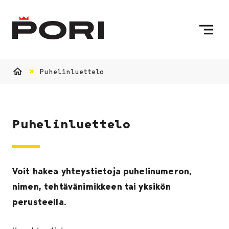
Siirry sisältöön
Etusivulle
Puhelinluettelo
Etusivu
Puhelinluettelo
Voit hakea yhteystietoja puhelinumeron,
nimen, tehtävänimikkeen tai yksikön
perusteella.