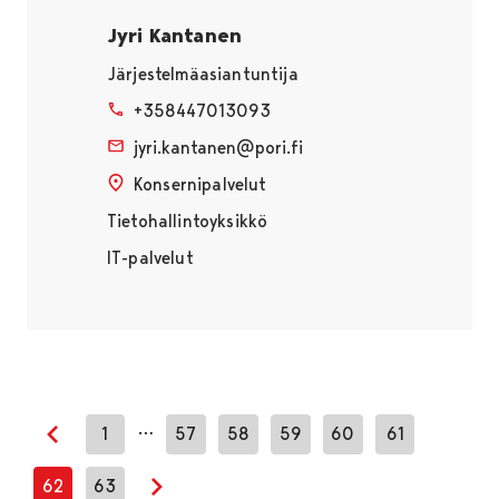
Jyri Kantanen
Järjestelmäasiantuntija
+358447013093
jyri.kantanen@pori.fi
Konsernipalvelut
Tietohallintoyksikkö
IT-palvelut
…
1
57
58
59
60
61
Edellinen sivu
62
63