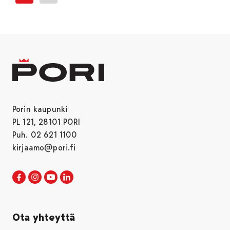
Seuraava sivu
Porin kaupunki
PL 121, 28101 PORI
Puh. 02 621 1100
kirjaamo@pori.fi
Porin kaupunki Facebookissa
Avautuu uudessa välilehdessä
Porin kaupunki Instagramissa
Avautuu uudessa välilehdessä
Porin kaupunki Youtubessa
Avautuu uudessa välilehdessä
Porin kaupunki LinkedInissa
Avautuu uudessa välilehdessä
Ota yhteyttä