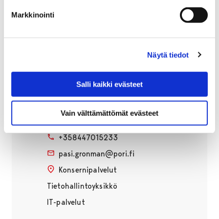
Tietohallintoyksikkö
Markkinointi
IT-palvelut
Näytä tiedot
Salli kaikki evästeet
Pasi Grönman
Vain välttämättömät evästeet
Tekninen Ict-tukihenkilö
+358447015233
pasi.gronman@pori.fi
Konsernipalvelut
Tietohallintoyksikkö
IT-palvelut