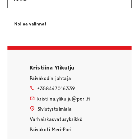
Nollaa valinnat
Sivu latautuu uudestaan ilman suodatuksia
Kristiina Ylikulju
Päiväkodin johtaja
+358447016339
kristiina.ylikulju@pori.fi
Sivistystoimiala
Varhaiskasvatusyksikkö
Päiväkoti Meri-Pori