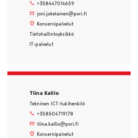
+358447014659
joni.jokelainen@pori.fi
Konsernipalvelut
Tietohallintoyksikkö
IT-palvelut
Tiina Kallio
Tekninen ICT-tukihenkilö
+358504719178
tiina.kallio@pori.fi
Konsernipalvelut