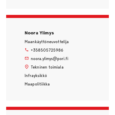
Noora Ylimys
Maankäyttöneuvottelija
+358505725986
noora.ylimys@pori.fi
Tekninen toimiala
Infrayksikkö
Maapolitiikka