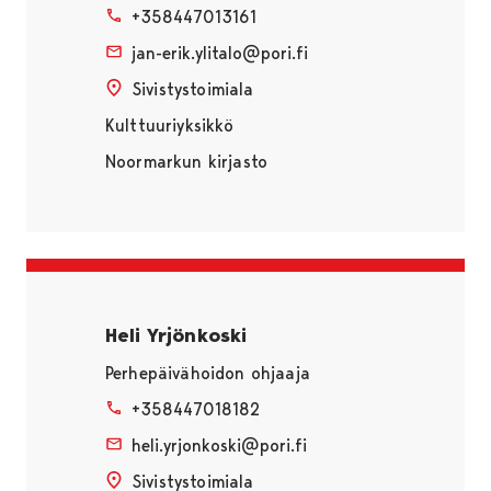
+358447013161
jan-erik.ylitalo@pori.fi
Sivistystoimiala
Kulttuuriyksikkö
Noormarkun kirjasto
Heli Yrjönkoski
Perhepäivähoidon ohjaaja
+358447018182
heli.yrjonkoski@pori.fi
Sivistystoimiala