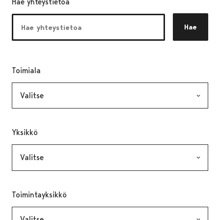
Hae yhteystietoa
Hae
Toimiala
, valinta lähettää lomakkeen
Yksikkö
, valinta lähettää lomakkeen
Toimintayksikkö
, valinta lähettää lomakkeen