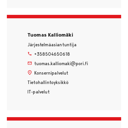
Tuomas Kalliomäki
Järjestelmäasiantuntija
+358504650618
tuomas.kalliomaki@pori.fi
Konsernipalvelut
Tietohallintoyksikkö
IT-palvelut