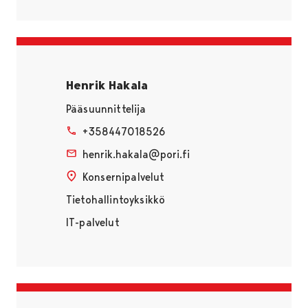
Henrik Hakala
Pääsuunnittelija
+358447018526
henrik.hakala@pori.fi
Konsernipalvelut
Tietohallintoyksikkö
IT-palvelut