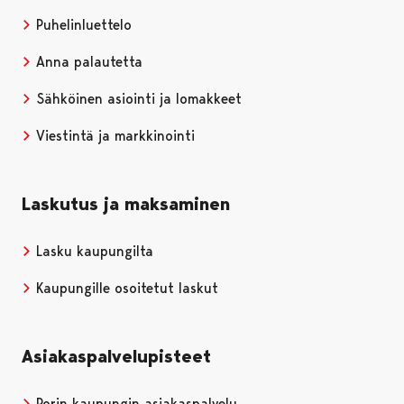
Puhelinluettelo
Anna palautetta
Sähköinen asiointi ja lomakkeet
Viestintä ja markkinointi
Laskutus ja maksaminen
Lasku kaupungilta
Kaupungille osoitetut laskut
Asiakaspalvelupisteet
Porin kaupungin asiakaspalvelu