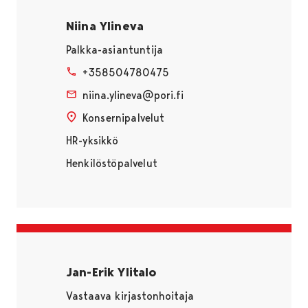
Niina Ylineva
Palkka-asiantuntija
+358504780475
niina.ylineva@pori.fi
Konsernipalvelut
HR-yksikkö
Henkilöstöpalvelut
Jan-Erik Ylitalo
Vastaava kirjastonhoitaja