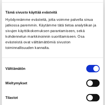
+358504785283
mika.ahonen@pori.fi
Tämä sivusto käyttää evästeitä
Konsernipalvelut
Hyödynnämme evästeitä, jotta voimme palvella sinua
jatkossa paremmin. Käytämme tätä tietoa analytiikan ja
Tietohallintoyksikkö
sivujen käyttökokemuksen parantamiseen, sekä
Tietohallinto
kohdennetun markkinoinnin suorittamiseen. Osa
evästeistä ovat välttämättömiä sivuston
toiminnallisuuden kannalta.
Suostumuksen
Välttämätön
valinta
Mika Eklund
Käyttöpäällikkö
Mieltymykset
+358447014407
mika.eklund@pori.fi
Tilastot
Konsernipalvelut