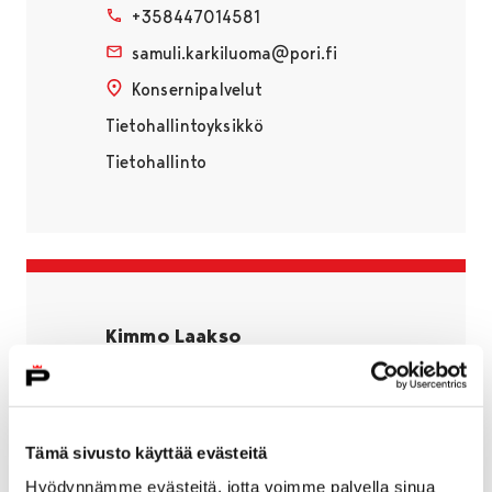
+358447014581
samuli.karkiluoma@pori.fi
Konsernipalvelut
Tietohallintoyksikkö
Tietohallinto
Kimmo Laakso
Pääsuunnittelija
+358447014393
kimmo.laakso@pori.fi
Tämä sivusto käyttää evästeitä
Konsernipalvelut
Hyödynnämme evästeitä, jotta voimme palvella sinua