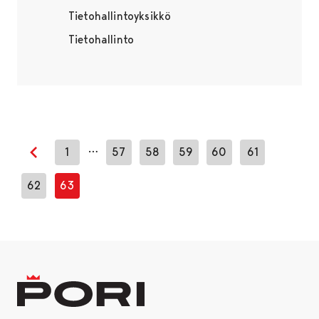
Tietohallintoyksikkö
Tietohallinto
…
1
57
58
59
60
61
Edellinen sivu
62
63