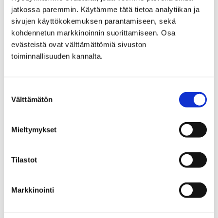
jatkossa paremmin. Käytämme tätä tietoa analytiikan ja
Tietohallintoyksikkö
sivujen käyttökokemuksen parantamiseen, sekä
Tietohallinto
kohdennetun markkinoinnin suorittamiseen. Osa
evästeistä ovat välttämättömiä sivuston
toiminnallisuuden kannalta.
Suostumuksen
Välttämätön
valinta
Miika Lehtonen
Pääsuunnittelija
Mieltymykset
+358504716246
miika.lehtonen@pori.fi
Tilastot
Konsernipalvelut
Tietohallintoyksikkö
Markkinointi
Tietohallinto