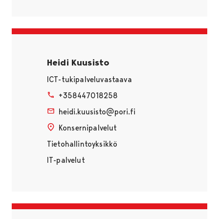
Heidi Kuusisto
ICT-tukipalveluvastaava
+358447018258
heidi.kuusisto@pori.fi
Konsernipalvelut
Tietohallintoyksikkö
IT-palvelut