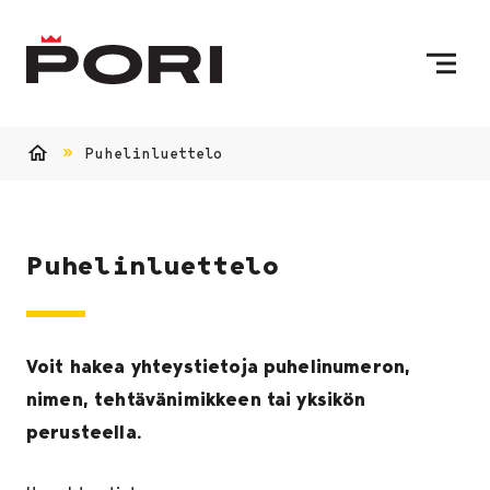
Siirry sisältöön
Etusivulle
Puhelinluettelo
Etusivu
Puhelinluettelo
Voit hakea yhteystietoja puhelinumeron,
nimen, tehtävänimikkeen tai yksikön
perusteella.