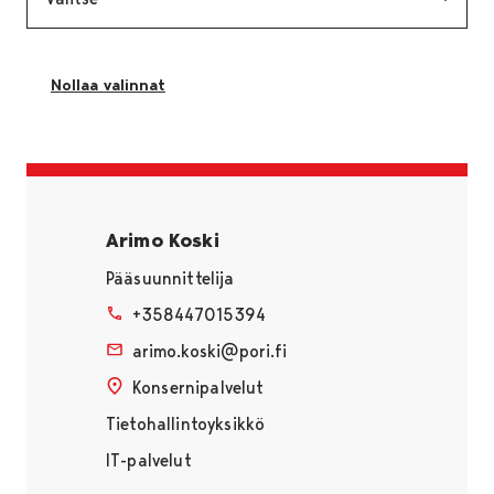
Nollaa valinnat
Sivu latautuu uudestaan ilman suodatuksia
Arimo Koski
Pääsuunnittelija
+358447015394
arimo.koski@pori.fi
Konsernipalvelut
Tietohallintoyksikkö
IT-palvelut