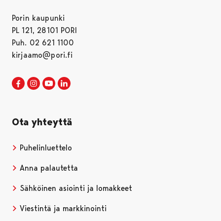
Porin kaupunki
PL 121, 28101 PORI
Puh. 02 621 1100
kirjaamo@pori.fi
Porin kaupunki Facebookissa
Avautuu uudessa välilehdessä
Porin kaupunki Instagramissa
Avautuu uudessa välilehdessä
Porin kaupunki Youtubessa
Avautuu uudessa välilehdessä
Porin kaupunki LinkedInissa
Avautuu uudessa välilehdessä
Ota yhteyttä
Puhelinluettelo
Anna palautetta
Sähköinen asiointi ja lomakkeet
Viestintä ja markkinointi