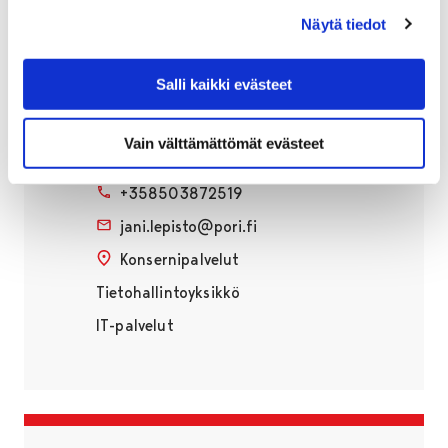
Näytä tiedot
Salli kaikki evästeet
Jani Lepistö
Vain välttämättömät evästeet
Ict-tukihenkilö
+358503872519
jani.lepisto@pori.fi
Konsernipalvelut
Tietohallintoyksikkö
IT-palvelut