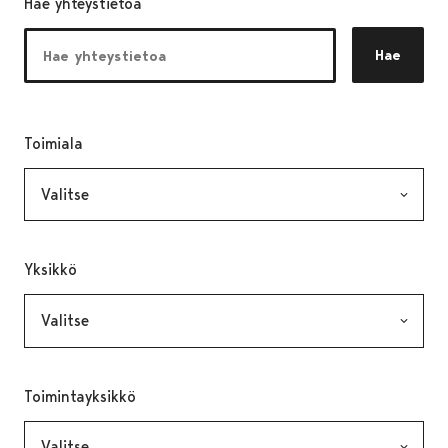
Hae yhteystietoa
Hae
Toimiala
, valinta lähettää lomakkeen
Yksikkö
, valinta lähettää lomakkeen
Toimintayksikkö
, valinta lähettää lomakkeen