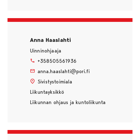
Anna Haaslahti
Uinninohjaaja
+358505561936
anna.haaslahti@pori.fi
Sivistystoimiala
Liikuntayksikkö
Liikunnan ohjaus ja kuntoliikunta