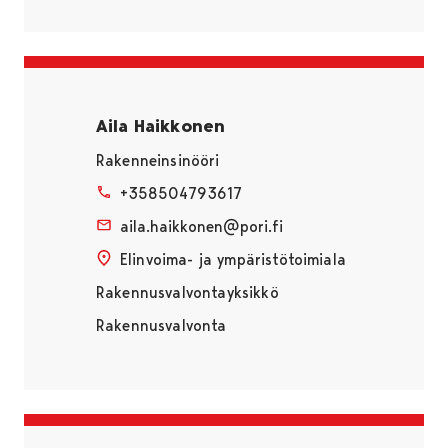
Aila Haikkonen
Rakenneinsinööri
+358504793617
aila.haikkonen@pori.fi
Elinvoima- ja ympäristötoimiala
Rakennusvalvontayksikkö
Rakennusvalvonta