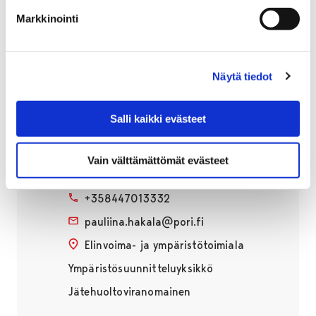
Ateria ja puhtaus
Markkinointi
PPL Cygnaeus
Näytä tiedot
Salli kaikki evästeet
Pauliina Hakala
Vain välttämättömät evästeet
Jätehuollon suunnittelija
+358447013332
pauliina.hakala@pori.fi
Elinvoima- ja ympäristötoimiala
Ympäristösuunnitteluyksikkö
Jätehuoltoviranomainen