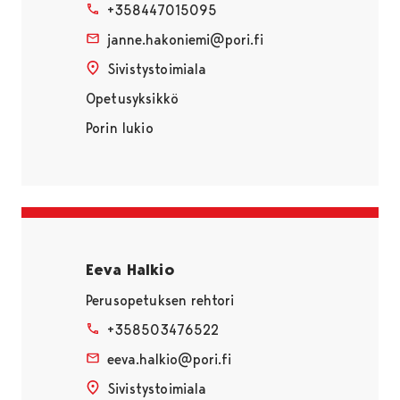
+358447015095
janne.hakoniemi@pori.fi
Sivistystoimiala
Opetusyksikkö
Porin lukio
Eeva Halkio
Perusopetuksen rehtori
+358503476522
eeva.halkio@pori.fi
Sivistystoimiala