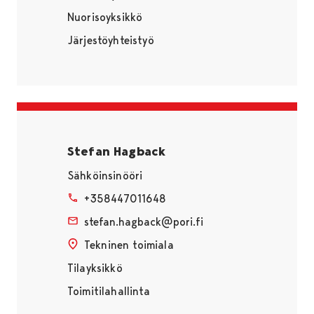
Nuorisoyksikkö
Järjestöyhteistyö
Stefan Hagback
Sähköinsinööri
+358447011648
stefan.hagback@pori.fi
Tekninen toimiala
Tilayksikkö
Toimitilahallinta