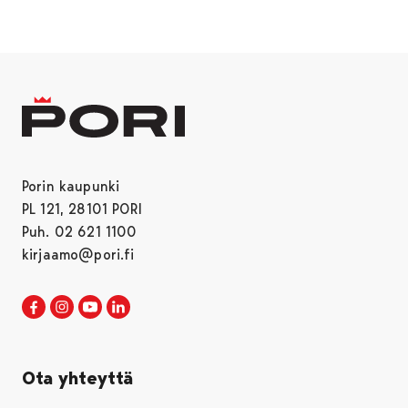
Porin kaupunki
PL 121, 28101 PORI
Puh. 02 621 1100
kirjaamo@pori.fi
Porin kaupunki Facebookissa
Avautuu uudessa välilehdessä
Porin kaupunki Instagramissa
Avautuu uudessa välilehdessä
Porin kaupunki Youtubessa
Avautuu uudessa välilehdessä
Porin kaupunki LinkedInissa
Avautuu uudessa välilehdessä
Ota yhteyttä