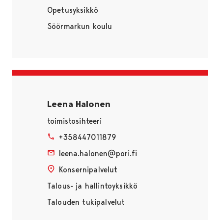
Opetusyksikkö
Söörmarkun koulu
Leena Halonen
toimistosihteeri
+358447011879
leena.halonen@pori.fi
Konsernipalvelut
Talous- ja hallintoyksikkö
Talouden tukipalvelut