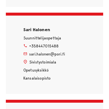
Sari Halonen
Suunnittelijaopettaja
+358447015488
sari.halonen@pori.fi
Sivistystoimiala
Opetusyksikkö
Kansalaisopisto