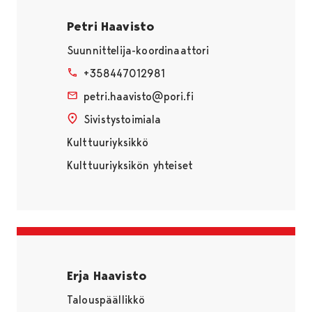
Petri Haavisto
Suunnittelija-koordinaattori
+358447012981
petri.haavisto@pori.fi
Sivistystoimiala
Kulttuuriyksikkö
Kulttuuriyksikön yhteiset
Erja Haavisto
Talouspäällikkö