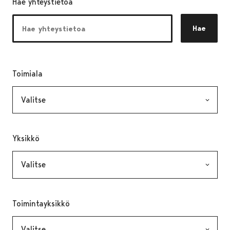
Hae yhteystietoa
Hae
Toimiala
, valinta lähettää lomakkeen
Yksikkö
, valinta lähettää lomakkeen
Toimintayksikkö
, valinta lähettää lomakkeen