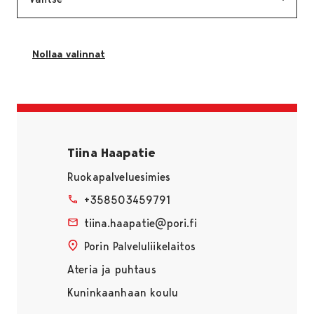
Nollaa valinnat
Sivu latautuu uudestaan ilman suodatuksia
Tiina Haapatie
Ruokapalveluesimies
+358503459791
tiina.haapatie@pori.fi
Porin Palveluliikelaitos
Ateria ja puhtaus
Kuninkaanhaan koulu