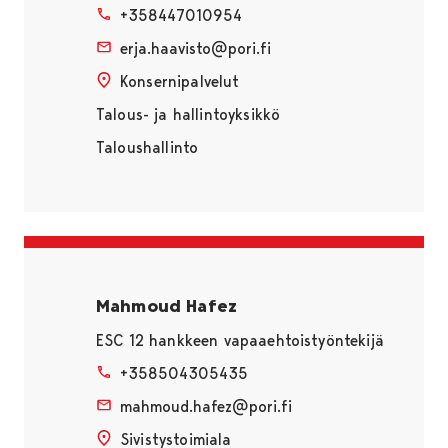
+358447010954
erja.haavisto@pori.fi
Konsernipalvelut
Talous- ja hallintoyksikkö
Taloushallinto
Mahmoud Hafez
ESC 12 hankkeen vapaaehtoistyöntekijä
+358504305435
mahmoud.hafez@pori.fi
Sivistystoimiala