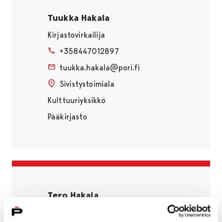
Tuukka Hakala
Kirjastovirkailija
+358447012897
tuukka.hakala@pori.fi
Sivistystoimiala
Kulttuuriyksikkö
Pääkirjasto
Tero Hakala
Laitosmies