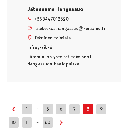
Jäteasema Hangassuo
+358447012520
jatekeskus.hangassuo@keraamo.fi
Tekninen toimiala
Infrayksikkö
Jätehuollon yhteiset toiminnot
Hangassuon kaatopaikka
…
1
5
6
7
8
9
Edellinen sivu
…
10
11
63
Seuraava sivu