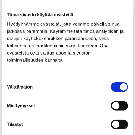
+358447019639
tero.hakala@pori.fi
Tämä sivusto käyttää evästeitä
Porin Vesi
Hyödynnämme evästeitä, jotta voimme palvella sinua
jatkossa paremmin. Käytämme tätä tietoa analytiikan ja
Laitosyksikkö
sivujen käyttökokemuksen parantamiseen, sekä
Veden hankinta, yhteiset
kohdennetun markkinoinnin suorittamiseen. Osa
evästeistä ovat välttämättömiä sivuston
toiminnallisuuden kannalta.
Suostumuksen
Välttämätön
valinta
Ritva Hakala
Laitoshuoltaja
Mieltymykset
+358505746664
ritva.hakala@pori.fi
Tilastot
Porin Palveluliikelaitos