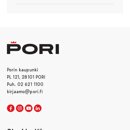
Avautuu uudessa välilehdessä
Porin kaupunki
PL 121, 28101 PORI
Puh. 02 621 1100
kirjaamo@pori.fi
Porin kaupunki Facebookissa
Avautuu uudessa välilehdessä
Porin kaupunki Instagramissa
Avautuu uudessa välilehdessä
Porin kaupunki Youtubessa
Avautuu uudessa välilehdessä
Porin kaupunki LinkedInissa
Avautuu uudessa välilehdessä