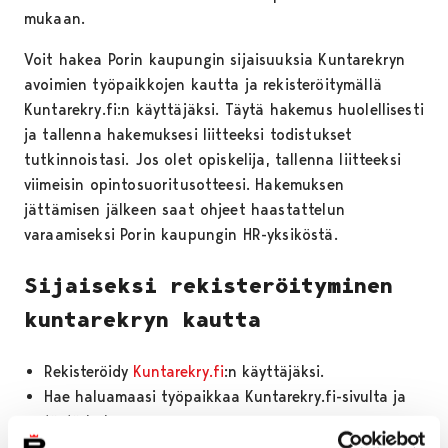
mukaan.
Voit hakea Porin kaupungin sijaisuuksia Kuntarekryn
avoimien työpaikkojen kautta ja rekisteröitymällä
Kuntarekry.fi:n käyttäjäksi. Täytä hakemus huolellisesti
ja tallenna hakemuksesi liitteeksi todistukset
tutkinnoistasi. Jos olet opiskelija, tallenna liitteeksi
viimeisin opintosuoritusotteesi. Hakemuksen
jättämisen jälkeen saat ohjeet haastattelun
varaamiseksi Porin kaupungin HR-yksiköstä.
Sijaiseksi rekisteröityminen
kuntarekryn kautta
Rekisteröidy
Kuntarekry.fi
:n käyttäjäksi.
Hae haluamaasi työpaikkaa Kuntarekry.fi-sivulta ja
täytä hakemus.
Varaa aika haastatteluun (varhaiskasvatuksen