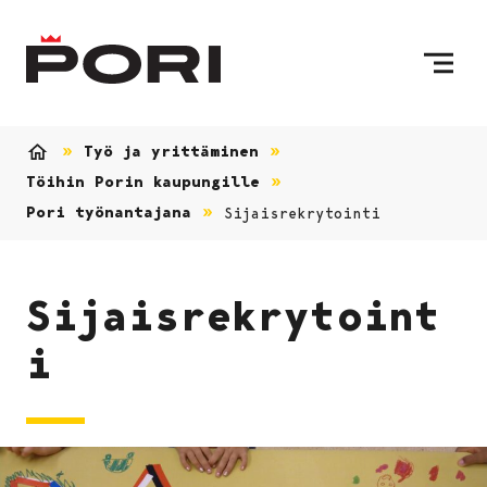
Siirry sisältöön
Etusivulle
Työ ja yrittäminen
Etusivu
Töihin Porin kaupungille
Pori työnantajana
Sijaisrekrytointi
Sijaisrekrytoint
i