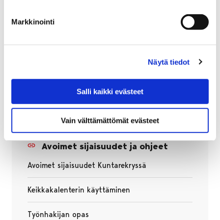
Yhteystietojen päivittäminen
Kuntarekry-palvelussa
Markkinointi
Muistathan pitää yhteys- ja hakemustietosi sekä
käytettävyyskalenterisi ajan tasalla, jotta voimme
Näytä tiedot
tarjota juuri sinulle sopivia keikkatöitä! Saat
päivitettyä tietojasi Kuntarekryn etusivun kautta
Salli kaikki evästeet
”Työnhakijalle”-osiosta. Sijaishakemuksesi on voimassa
kolme kuukautta tietojen päivittämisestä lähtien.
Vain välttämättömät evästeet
Avoimet sijaisuudet ja ohjeet
Avoimet sijaisuudet Kuntarekryssä
Avautuu uudessa välilehdessä
Keikkakalenterin käyttäminen
Avautuu uudessa välilehdessä
Työnhakijan opas