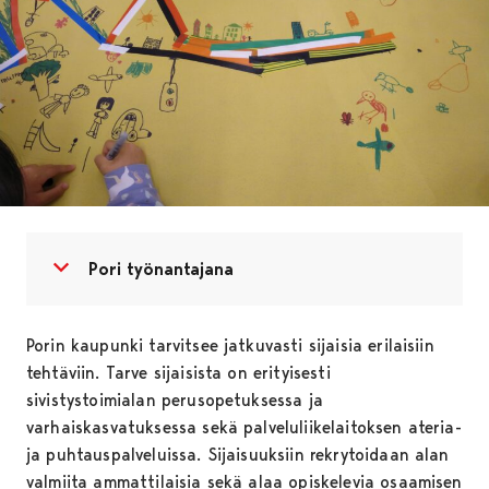
Avaa valikko
Sulje valikko
Pori työnantajana
Porin kaupunki tarvitsee jatkuvasti sijaisia erilaisiin
tehtäviin. Tarve sijaisista on erityisesti
sivistystoimialan perusopetuksessa ja
varhaiskasvatuksessa sekä palveluliikelaitoksen ateria-
ja puhtauspalveluissa. Sijaisuuksiin rekrytoidaan alan
valmiita ammattilaisia sekä alaa opiskelevia osaamisen