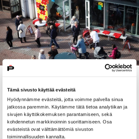
– Tiesitkö, että kirjastoon on tulossa uusia lukukoiria?
Entä koska olet viimeksi maistanut kouluruokaa tai
Tämä sivusto käyttää evästeitä
käynyt Palmgrenin opiskelijoiden keikalla? Tätä ja
Hyödynnämme evästeitä, jotta voimme palvella sinua
paljon muuta voi tehdä Poriksessa tulevien kahden
jatkossa paremmin. Käytämme tätä tietoa analytiikan ja
viikon aikana, kertovat kulttuuriyksikön päällikkö
Jyri
sivujen käyttökokemuksen parantamiseen, sekä
Träskelin
ja osallisuusagentti
Elli-Mari Sulonen
.
kohdennetun markkinoinnin suorittamiseen. Osa
Poris on täynnä pop-up-ohjelmaa 10.–23. helmikuuta.
evästeistä ovat välttämättömiä sivuston
Ohjelmatarjonta täydentyy, joten sitä kannattaa
toiminnallisuuden kannalta.