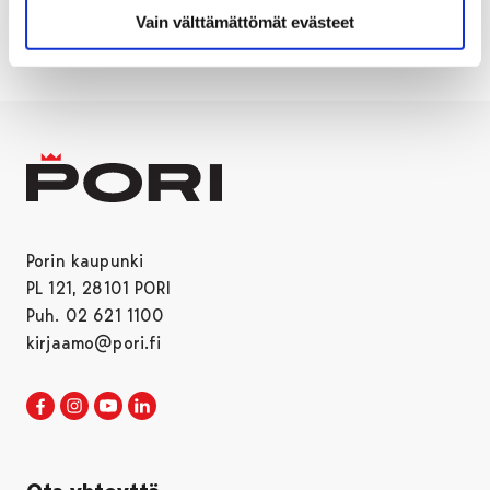
OSALLISUUS
PORI
PORIS
Vain välttämättömät evästeet
Porin kaupunki
PL 121, 28101 PORI
Puh. 02 621 1100
kirjaamo@pori.fi
Porin kaupunki Facebookissa
Avautuu uudessa välilehdessä
Porin kaupunki Instagramissa
Avautuu uudessa välilehdessä
Porin kaupunki Youtubessa
Avautuu uudessa välilehdessä
Porin kaupunki LinkedInissa
Avautuu uudessa välilehdessä