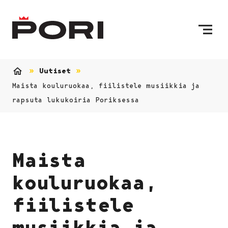
Siirry sisältöön
Etusivulle
Uutiset
Etusivu
Maista kouluruokaa, fiilistele musiikkia ja
rapsuta lukukoiria Poriksessa
Maista
kouluruokaa,
fiilistele
musiikkia ja