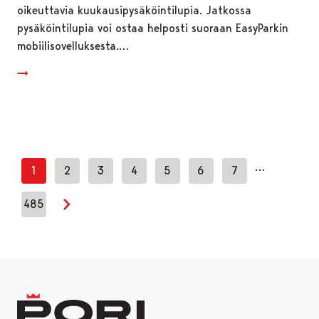
oikeuttavia kuukausipysäköintilupia. Jatkossa
pysäköintilupia voi ostaa helposti suoraan EasyParkin
mobiilisovelluksesta.…
…
1
2
3
4
5
6
7
485
Seuraava sivu