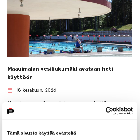
Maauimalan vesiliukumäki avataan heti
käyttöön
18 kesäkuun, 2026
Maauimalan vesiliukumäki voidaan avata jälleen
käyttöön. Uusintanäytteissä ei todettu bakteeria.
Tämä sivusto käyttää evästeitä