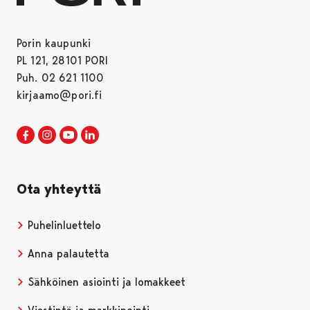
Porin kaupunki
PL 121, 28101 PORI
Puh. 02 621 1100
kirjaamo@pori.fi
Porin kaupunki Facebookissa
Avautuu uudessa välilehdessä
Porin kaupunki Instagramissa
Avautuu uudessa välilehdessä
Porin kaupunki Youtubessa
Avautuu uudessa välilehdessä
Porin kaupunki LinkedInissa
Avautuu uudessa välilehdessä
Ota yhteyttä
Puhelinluettelo
Anna palautetta
Sähköinen asiointi ja lomakkeet