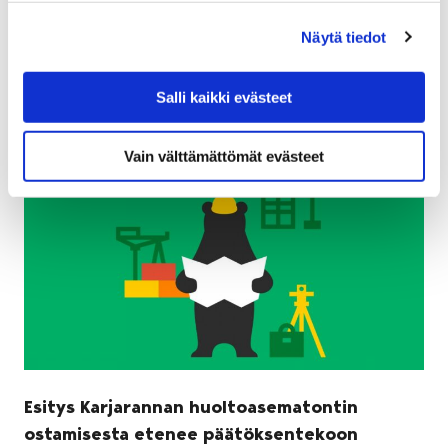
tapahtuman painopisteen siirryttyä rannan tuntumaan.
Alueella on…
Näytä tiedot
Salli kaikki evästeet
Vain välttämättömät evästeet
Esitys Karjarannan huoltoasematontin
ostamisesta etenee päätöksentekoon