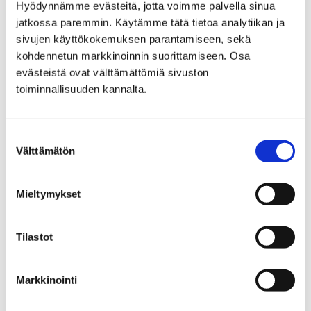
Hyödynnämme evästeitä, jotta voimme palvella sinua
jatkossa paremmin. Käytämme tätä tietoa analytiikan ja
sivujen käyttökokemuksen parantamiseen, sekä
kohdennetun markkinoinnin suorittamiseen. Osa
evästeistä ovat välttämättömiä sivuston
toiminnallisuuden kannalta.
Suostumuksen
Välttämätön
valinta
SuomiAreena muuttaa liikennejärjestelyjä
Mieltymykset
ensi viikolla Porin keskustassa
Tilastot
18 kesäkuun, 2026
SuomiAreena rantautuu Poriin 23.–26. kesäkuuta. Tänä
Markkinointi
vuonna tapahtuma aiheuttaa poikkeavia
liikennejärjestelyjä erityisesti Etelärannassa,